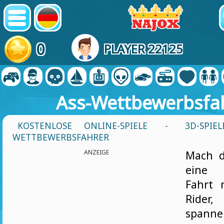
0
PLAYER 22125
Ass-Wettbewerbsfa
KOSTENLOSE ONLINE-SPIELE
-
3D-SPIEL
WETTBEWERBSFAHRER
ANZEIGE
Mach d
eine 
Fahrt 
Ride
spanne