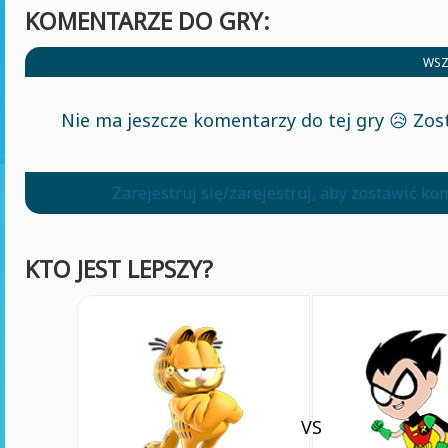
KOMENTARZE DO GRY:
WSZ
Nie ma jeszcze komentarzy do tej gry 😥 Zos
Zarejestruj się/zarejestruj, aby zostawić k
KTO JEST LEPSZY?
VS