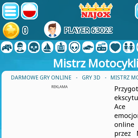
0
PLAYER 63023
Mistrz Motocykl
DARMOWE GRY ONLINE
-
GRY 3D
- MISTRZ M
REKLAMA
Przyg
ekscyt
Ace M
emocj
onlin
przez 