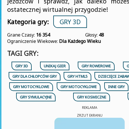
jeźdźców i sprawdź, jak daleko możes
ostatecznej wirtualnej przygodzie!
Kategoria gry:
GRY 3D
Grane Czasy:
16 354
Głosy:
48
Ograniczenie Wiekowe:
Dla Każdego Wieku
TAGI GRY:
GRY 3D
UNIKAJ GIER
GRY ROWEROWE
GRY DLA CHŁOPCÓW GRY
GRY HTML5
DZIECIĘCE ZABA
GRY MOTOCYKLOWE
GRY MOTOCYKLOWE
INNE GRY
GRY SYMULACYJNE
GRY KOSMICZNE
REKLAMA
ZRZUT EKRANU