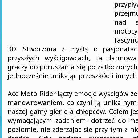
przypł
przejm
nad s
motoc
fascyn
3D. Stworzona z myślą o pasjonatac
przyszłych wyścigowcach, ta darmow
graczy do poruszania się po zatłoczonyc
jednocześnie unikając przeszkód i innych
Ace Moto Rider łączy emocje wyścigów ze
manewrowaniem, co czyni ją unikalnym
naszej gamy gier dla chłopców. Celem je
wymagającym zadaniem: dotrzeć do m
poziomie, nie zderzając się przy tym z n