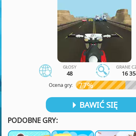
GŁOSY
GRANE C
48
16 35
77%
Ocena gry:
BAWIĆ SIĘ
PODOBNE GRY: