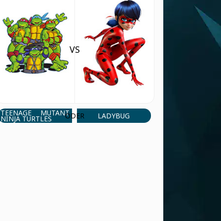
Que asen
ANTWORT
Jazmin
(5 Jun, 11:29 am)
Hola
VS
ANTWORT
Mateo Gabriel
(21 Jan, 1:15 pm)
ESPAIDERMAN
ANTWORT
TEENAGE MUTANT
LADYBUG
ODER
NINJA TURTLES
Mateo Gabriel
(21 Jan, 1:14 pm)
FRONSEN
ANTWORT
Claudiu Simon
(19 Dec, 10:20 pm)
Cool game !
ANTWORT
Mukesh chandra
(16 Nov, 11:17 pm)