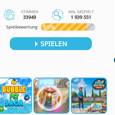
STIMMEN
MAL GESPIELT
33949
1 939 551
85%
Spielbewertung:
SPIELEN