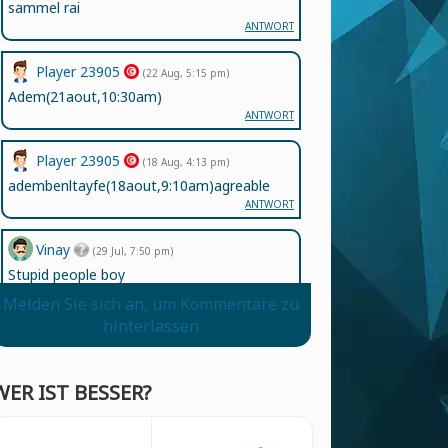
sammel rai
ANTWORT
Player 23905
(22 Aug, 5:15 pm)
Adem(21aout,10:30am)
ANTWORT
Player 23905
(18 Aug, 4:13 pm)
adembenltayfe(18aout,9:10am)agreable
ANTWORT
Vinay
(29 Jul, 7:50 pm)
Stupid people boy
ANTWORT
Melden Sie sich an, um Kommentare zu
hinterlassen
Player 13306
(20 Jul, 11:42 pm)
انها لعبة جميلة بالنسبة للاطفال
ANTWORT
WER IST BESSER?
Jazmin
(5 Jun, 11:30 am)