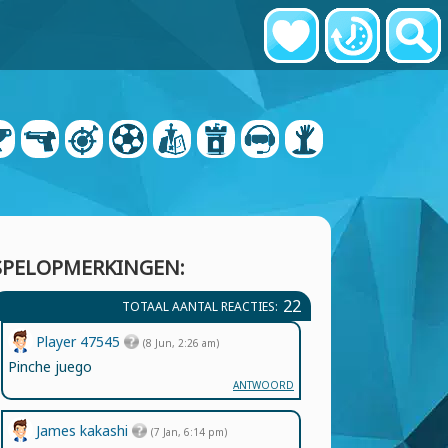
SPELOPMERKINGEN:
22
TOTAAL AANTAL REACTIES:
Player 47545
(8 Jun, 2:26 am)
Pinche juego
ANTWOORD
James kakashi
(7 Jan, 6:14 pm)