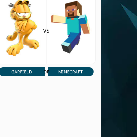
Que asen
ANTWOORD
Jazmin
(5 Jun, 11:29 am)
Hola
VS
ANTWOORD
Mateo Gabriel
(21 Jan, 1:15 pm)
ESPAIDERMAN
ANTWOORD
GARFIELD
MINECRAFT
OF
Mateo Gabriel
(21 Jan, 1:14 pm)
FRONSEN
ANTWOORD
Claudiu Simon
(19 Dec, 10:20 pm)
Cool game !
ANTWOORD
Mukesh chandra
(16 Nov, 11:17 pm)