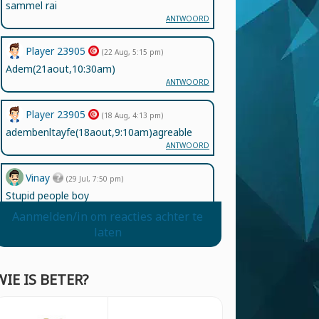
sammel rai
ANTWOORD
Player 23905
(22 Aug, 5:15 pm)
Adem(21aout,10:30am)
ANTWOORD
Player 23905
(18 Aug, 4:13 pm)
adembenltayfe(18aout,9:10am)agreable
ANTWOORD
Vinay
(29 Jul, 7:50 pm)
Stupid people boy
ANTWOORD
Aanmelden/in om reacties achter te
laten
Player 13306
(20 Jul, 11:42 pm)
انها لعبة جميلة بالنسبة للاطفال
ANTWOORD
WIE IS BETER?
Jazmin
(5 Jun, 11:30 am)