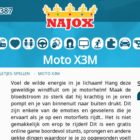
4387
Moto X3M
LETJES-SPELLEN
- MOTO X3M
Voel de wilde energie in je lichaam! Hang deze
geweldige windfluit om je motorhelm! Maak de
bloedstroom zo sterk dat hij krachtig in je oren
pompt en je van binnenuit naar buiten drukt. Dit
zijn enkele van de emoties en gevoelens die je
ervaart als je op een motorfiets rijdt... Het is niet
gemakkelijk om erop te rijden! Dit is een gratis
online game boordevol stunts, sprongen en andere
gekke dingen waardoor je je zo opgewonden voelt