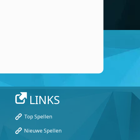
हा
ANTWOORD
Player 53716
(13 Nov, 12:14 am)
Asome game
ANTWOORD
Player 53716
(13 Nov, 12:14 am)
,,k
ANTWOORD
Gaiap 13
(4 May, 3:40 am)
Pregunta: ¿Alguien tiene roblox? Yo si
tengo
LINKS
ANTWOORD
Gaiap 13
(4 May, 3:29 am)
Top Spellen
Hola soy nueva en esta app o juego
ANTWOORD
Nieuwe Spellen
Player 19925
(25 Apr, 1:11 pm)