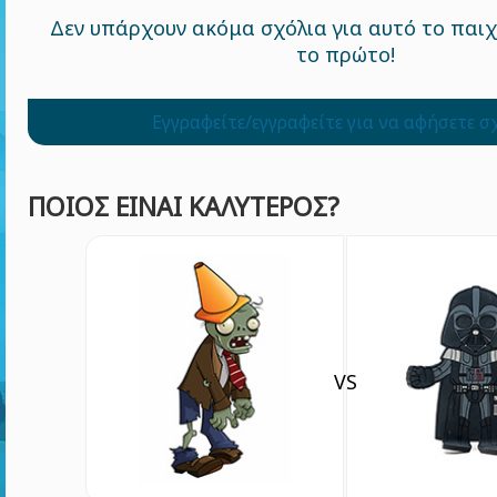
Δεν υπάρχουν ακόμα σχόλια για αυτό το παιχ
το πρώτο!
Εγγραφείτε/εγγραφείτε για να αφήσετε σ
ΠΟΙΟΣ ΕΊΝΑΙ ΚΑΛΎΤΕΡΟΣ?
VS