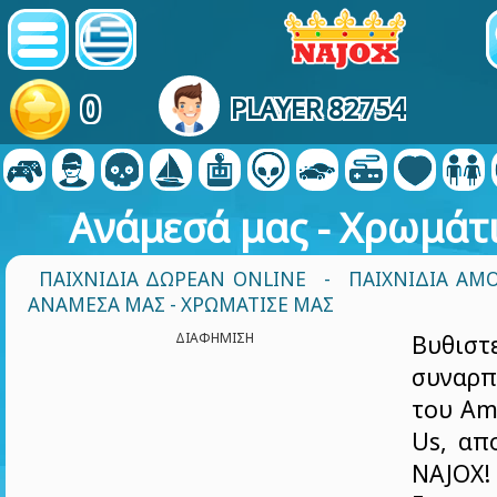
0
PLAYER 82754
Ανάμεσά μας - Χρωμάτ
ΠΑΙΧΝΊΔΙΑ ΔΩΡΕΆΝ ONLINE
-
ΠΑΙΧΝΊΔΙΑ AM
ΑΝΆΜΕΣΆ ΜΑΣ - ΧΡΩΜΆΤΙΣΈ ΜΑΣ
ΔΙΑΦΉΜΙΣΗ
Βυθισ
συναρπ
του Am
Us, απ
NAJO