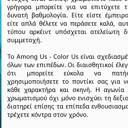
γρήγορα μπορείτε για να επιτύχετε 
δυνατή βαθμολογία. Είτε είστε έμπειρ
είτε απλά θέλετε να περάσετε καλά, αυ
τύπου αρκέιντ υπόσχεται ατελείωτη δ
συμμετοχή.
Το Among Us - Color Us είναι σχεδιασμέ
όλων των επιπέδων. Οι διαισθητικοί έλε
ότι μπορείτε εύκολα να πατ
χρησιμοποιήσετε το ποντίκι σας για ν
κάθε χαρακτήρα και σκηνή. Η αγωνία
χρωματισμού όχι μόνο ενισχύει τη δεξι
διατηρεί επίσης τα επίπεδα ενθουσιασ
τρέχετε κόντρα στον χρόνο.