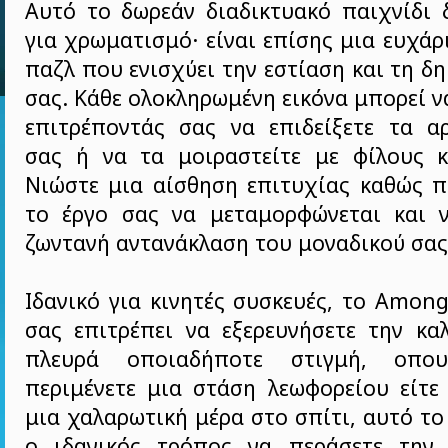
Αυτό το δωρεάν διαδικτυακό παιχνίδι 
για χρωματισμό· είναι επίσης μια ευχά
παζλ που ενισχύει την εστίαση και τη δ
σας. Κάθε ολοκληρωμένη εικόνα μπορεί ν
επιτρέποντάς σας να επιδείξετε τα α
σας ή να τα μοιραστείτε με φίλους κα
Νιώστε μια αίσθηση επιτυχίας καθώς π
το έργο σας να μεταμορφώνεται και ν
ζωντανή αντανάκλαση του μοναδικού σας
Ιδανικό για κινητές συσκευές, το Among
σας επιτρέπει να εξερευνήσετε την κα
πλευρά οποιαδήποτε στιγμή, οπου
περιμένετε μια στάση λεωφορείου είτε
μια χαλαρωτική μέρα στο σπίτι, αυτό το 
ο ιδανικός τρόπος να περάσετε την