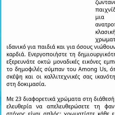
ζωνταν
παιχνί
μια δ
ανατ
κλασι
χρωματ
ιδανικό για παιδιά και για όσους νιώθου
καρδιά. Ενεργοποιήστε τη δημιουργικό
εξερευνάτε οκτώ μοναδικές εικόνες εμ
το δημοφιλές σύμπαν του Among Us, ό
σκέψη και οι καλλιτεχνικές σας ικανότ
στη δοκιμασία.
Με 23 διαφορετικά χρώματα στη διάθεσή 
ελευθερία να απελευθερώσετε τη φαν
στόχος είναι απλός: χρωματίστε κάθε 