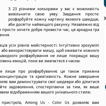
З 23 різними кольорами у вас є можливість
вивільнити свою уяву. Завдання просте:
розфарбуйте кожну картину якомога швидше,
аби досягти найвищого рахунку. Незалежно від
 просто хочете добре провести час, ця аркадна гра
ення.
ців усіх рівнів майстерності. Інтуїтивно зрозумілі
и або використовувати мишу, щоб оживити кожного
 швидкого розфарбування не лише покращує вашу
івень емоцій, поки ви змагаєтеся з часом.
не лише про розфарбування; це також приємна
 концентрацію та креативність. Кожне завершене
оляє вам демонструвати свої шедеври або ділитися
те задоволення, спостерігаючи за тим, як ваше
равим відображенням вашого унікального стилю.
 пристроїв, Among Us - Color Us дозволяє вам