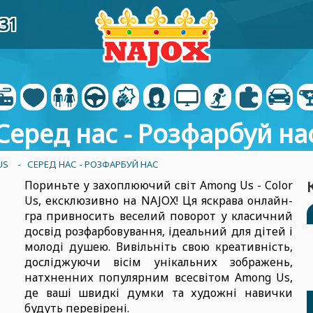
31
Серед нас - Розфарбуй на
US
- СЕРЕД НАС - РОЗФАРБУЙ НАС
Пориньте у захоплюючий світ Among Us - Color
Us, ексклюзивно на NAJOX! Ця яскрава онлайн-
гра привносить веселий поворот у класичний
досвід розфарбовування, ідеальний для дітей і
молоді душею. Вивільніть свою креативність,
досліджуючи вісім унікальних зображень,
натхненних популярним всесвітом Among Us,
де ваші швидкі думки та художні навички
будуть перевірені.