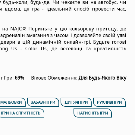
 будь-коли, будь-де. Чи чекаєте ви на автобус, чи
вдома, ця гра - ідеальний спосіб провести час,
 на NAJOX! Пориньте у цю кольорову пригоду, де
дреналін змагання з часом і дозволяйте своїй уяві
деври в цій динамічній онлайн-грі. Будьте готові
ong Us - Color Us, де веселощі та креативність
г Гри:
69%
Вікове Обмеження:
Для Будь-Якого Віку
ОЗМАЛЬОВКИ
ЗАБАВНІ ІГРИ
ДИТЯЧІ ІГРИ
РУХЛИВІ ІГРИ
ІГРИ НА СПРИТНІСТЬ
НАТИСНІТЬ ІГРИ