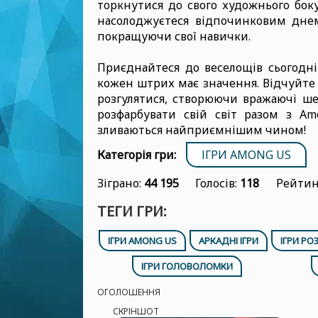
торкнутися до свого художнього боку
насолоджуєтеся відпочинковим днем 
покращуючи свої навички.
Приєднайтеся до веселощів сьогодні
кожен штрих має значення. Відчуйте а
розгулятися, створюючи вражаючі ше
розфарбувати свій світ разом з Am
зливаються найприємнішим чином!
Категорія гри:
ІГРИ AMONG US
Зіграно:
44 195
Голосів:
118
Рейтин
ТЕГИ ГРИ:
ІГРИ AMONG US
АРКАДНІ ІГРИ
ІГРИ Р
ІГРИ ГОЛОВОЛОМКИ
ОГОЛОШЕННЯ
СКРІНШОТ