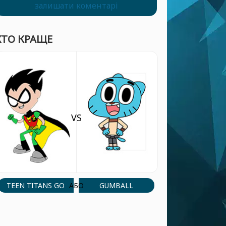
залишати коментарі
ХТО КРАЩЕ
VS
TEEN TITANS GO
GUMBALL
АБО