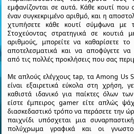
εμφανίζονται σε αυτά. Κάθε κουτί που 
έναν συγκεκριμένο αριθμό, και η αποστολ
χτυπήσετε κάθε κουτί σύμφωνα με τ
Στοχεύοντας στρατηγικά σε κουτιά μ
αριθμούς, μπορείτε να καθαρίσετε το
αποτελεσματικά και να αποφύγετε να 
από τις πολλές προκλήσεις που σας περι
Με απλούς ελέγχους tap, τα Among Us 
είναι εξαιρετικά εύκολα στη χρήση, γ
καθιστά ιδανικό για παίκτες όλων των
είστε έμπειρος gamer είτε απλώς ψάχ
διασκεδαστικό τρόπο να περάσετε την ώρ
παιχνίδι υπόσχεται μια συναρπαστική
πολύχρωμα γραφικά και οι γνωστο