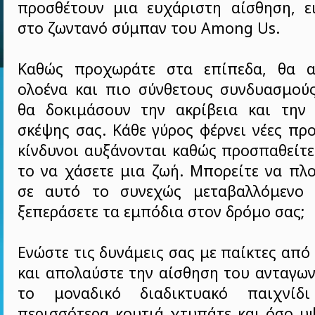
προσθέτουν μια ευχάριστη αίσθηση, ε
στο ζωντανό σύμπαν του Among Us.
Καθώς προχωράτε στα επίπεδα, θα αν
ολοένα και πιο σύνθετους συνδυασμού
θα δοκιμάσουν την ακρίβεια και την
σκέψης σας. Κάθε γύρος φέρνει νέες προ
κίνδυνοι αυξάνονται καθώς προσπαθείτ
το να χάσετε μια ζωή. Μπορείτε να πλ
σε αυτό το συνεχώς μεταβαλλόμενο 
ξεπεράσετε τα εμπόδια στον δρόμο σας;
Ενώστε τις δυνάμεις σας με παίκτες από
και απολαύστε την αίσθηση του ανταγω
το μοναδικό διαδικτυακό παιχνίδ
περισσότερα κουτιά χτυπάτε και όσο υ