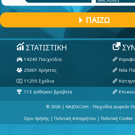
MACHINES
ΠΑΊΖΩ
© 2026 | NAJOX.com - Παιχνίδια Δωρεάν On
Οροι Χρήσης
|
Πολιτική Απορρήτου
|
Πολιτική Cookie