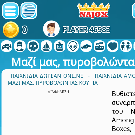
0
PLAYER 46983
Μαζί μας, πυροβολώντα
ΠΑΙΧΝΊΔΙΑ ΔΩΡΕΆΝ ONLINE
-
ΠΑΙΧΝΊΔΙΑ AM
ΜΑΖΊ ΜΑΣ, ΠΥΡΟΒΟΛΏΝΤΑΣ ΚΟΥΤΙΆ
ΔΙΑΦΉΜΙΣΗ
Βυθισ
συναρπ
του N
Among
Box