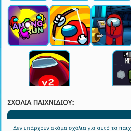
ΣΧΌΛΙΑ ΠΑΙΧΝΙΔΙΟΎ:
Δεν υπάρχουν ακόμα σχόλια για αυτό το παιχ