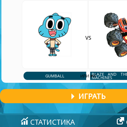
VS
BLAZE AND TH
GUMBALL
ИЛИ ЖЕ
MACHINES
ИГРАТЬ