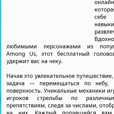
онлайн
котора
себе 
навык
развле
Вдохно
любимыми персонажами из попу
Among Us, этот бесплатный голов
удержит вас на чеку.
Начав это увлекательное путешествие,
задача — перемещаться по небу, 
поверхность. Уникальные механики иг
игроков стрельбы по различны
препятствиям, следя за числами, от
на них. Каждый попавшийся вам