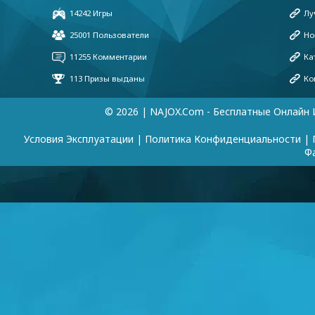
© 2026 | NAJOX.com - Бесплатные Онлайн 
Условия Эксплуатации
|
Политика Конфиденциальности
|
Ф