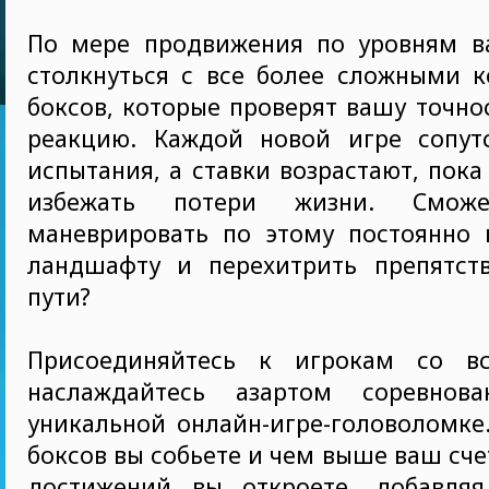
По мере продвижения по уровням в
столкнуться с все более сложными 
боксов, которые проверят вашу точно
реакцию. Каждой новой игре сопут
испытания, а ставки возрастают, пока
избежать потери жизни. Смо
маневрировать по этому постоянно
ландшафту и перехитрить препятст
пути?
Присоединяйтесь к игрокам со в
наслаждайтесь азартом соревнов
уникальной онлайн-игре-головоломке
боксов вы собьете и чем выше ваш сче
достижений вы откроете, добавля