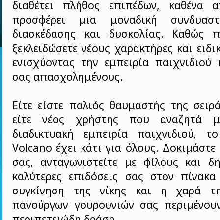
διαθέτει πλήθος επιπέδων, καθένα 
προσφέρει μια μοναδική συνδυαστ
διασκέδασης και δυσκολίας. Καθώς π
ξεκλειδώσετε νέους χαρακτήρες και ειδικ
ενισχύοντας την εμπειρία παιχνιδιού 
σας απασχολημένους.
Είτε είστε παλιός θαυμαστής της σειρ
είτε νέος χρήστης που αναζητά μ
διαδικτυακή εμπειρία παιχνιδιού, τ
Volcano έχει κάτι για όλους. Δοκιμάστε 
σας, ανταγωνιστείτε με φίλους και δη
καλύτερες επιδόσεις σας στον πίνακα
συγκίνηση της νίκης και η χαρά τ
πανούργων γουρουνιών σας περιμένου
περιπετειώδη δράση.