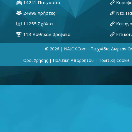
© 2026 | NAJOX.com - Παιχνίδια Δωρεάν On
Οροι Χρήσης
|
Πολιτική Απορρήτου
|
Πολιτική Cookie