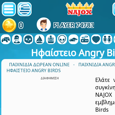
0
PLAYER 74783
Ηφαίστειο Angry Bi
ΠΑΙΧΝΊΔΙΑ ΔΩΡΕΆΝ ONLINE
-
ΠΑΙΧΝΊΔΙΑ ANGR
ΗΦΑΊΣΤΕΙΟ ANGRY BIRDS
ΔΙΑΦΉΜΙΣΗ
Ελάτε 
συγκί
NAJO
εμβλημ
Birds 