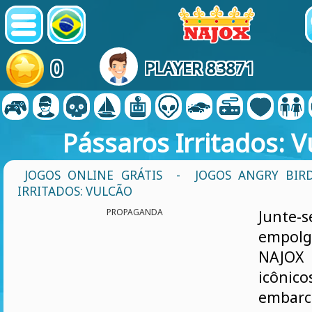
0
PLAYER 83871
Pássaros Irritados: V
JOGOS ONLINE GRÁTIS
-
JOGOS ANGRY BIR
IRRITADOS: VULCÃO
PROPAGANDA
Jun
empol
NAJOX
icônic
embar