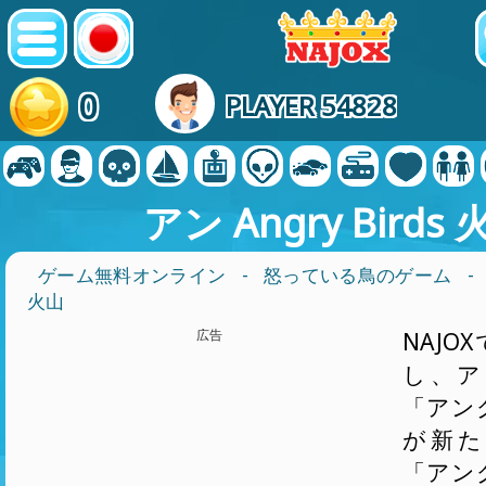
0
PLAYER 54828
アン Angry Birds
ゲーム無料オンライン
-
怒っている鳥のゲーム
-
火山
広告
NAJO
し、ア
「アン
が新た
「アン