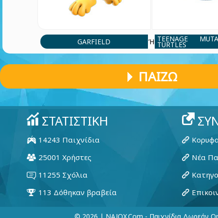
TEENAGE MUT
GARFIELD
Ή
TURTLES
ΠΑΊΖΩ
© 2026 | NAJOX.com - Παιχνίδια Δωρεάν On