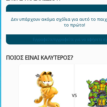
Δεν υπάρχουν ακόμα σχόλια για αυτό το παιχ
το πρώτο!
Εγγραφείτε/εγγραφείτε για να αφήσετε σ
ΠΟΙΟΣ ΕΊΝΑΙ ΚΑΛΎΤΕΡΟΣ?
VS