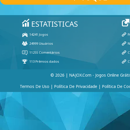
© 2026 | NAJOX.com - Jogos Online Gráti
Termos De Uso
|
Política De Privacidade
|
Política De Co