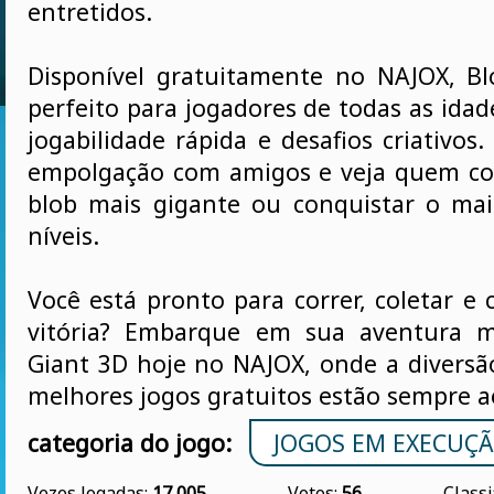
entretidos.
Disponível gratuitamente no NAJOX, B
perfeito para jogadores de todas as ida
jogabilidade rápida e desafios criativos
empolgação com amigos e veja quem co
blob mais gigante ou conquistar o ma
níveis.
Você está pronto para correr, coletar e
vitória? Embarque em sua aventura 
Giant 3D hoje no NAJOX, onde a diversã
melhores jogos gratuitos estão sempre a
categoria do jogo:
JOGOS EM EXECUÇ
Vezes Jogadas:
17 005
Votos:
56
Classi