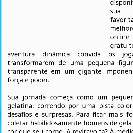
dispon
sua 
favor
melh
onli
gratu
aventura dinâmica convida os jo
transformarem de uma pequena figur
transparente em um gigante imponent
força e poder.
Sua jornada começa como um pequ
gelatina, correndo por uma pista color
desafios e surpresas. Para ficar mais f
coletar habilidosamente homens de gel
cor que seu corpo. A reviravolta? À med