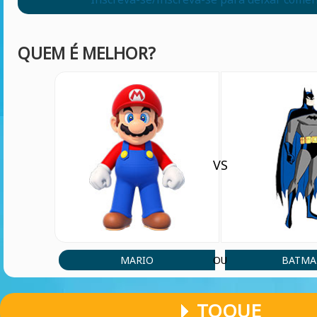
QUEM É MELHOR?
VS
MARIO
BATM
OU
TOQUE