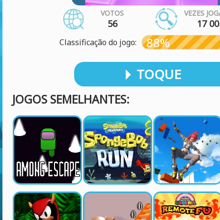
VOTOS
VEZES JO
56
17 00
88%
Classificação do jogo:
TOQUE
JOGOS SEMELHANTES: