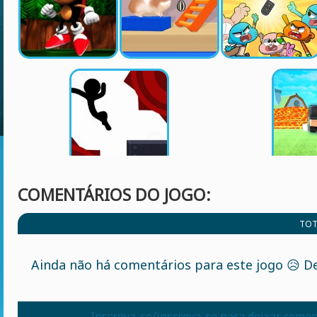
COMENTÁRIOS DO JOGO:
TOT
Ainda não há comentários para este jogo 😥 De
Inscreva-se/inscreva-se para deixar comen