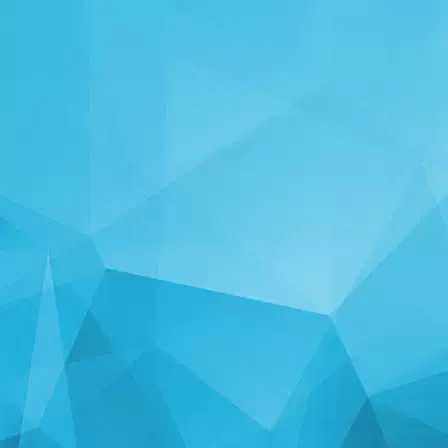
STATISTIKA
14240 Mängud
24998 Kasutajad
11255 Kommentaarid