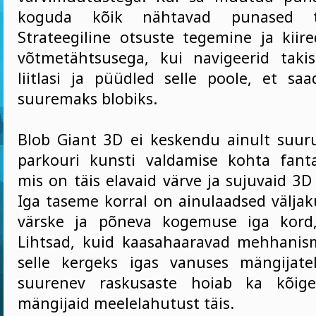
koguda kõik nähtavad punased tar
Strateegiline otsuste tegemine ja kiire
võtmetähtsusega, kui navigeerid taki
liitlasi ja püüdled selle poole, et saa
suuremaks blobiks.
Blob Giant 3D ei keskendu ainult suur
parkouri kunsti valdamise kohta fant
mis on täis elavaid värve ja sujuvaid 3
Iga taseme korral on ainulaadsed väljak
värske ja põneva kogemuse iga kord
Lihtsad, kuid kaasahaaravad mehhani
selle kergeks igas vanuses mängijate
suurenev raskusaste hoiab ka kõig
mängijaid meelelahutust täis.