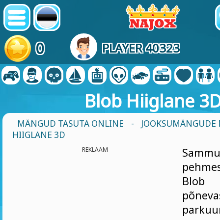
0
PLAYER 40323
Blob Hiiglane 3
MÄNGUD TASUTA ONLINE
-
JOOKSUMÄNGUDE
HIIGLANE 3D
REKLAAM
Sammu
pehme
Blob
põnev
parkuu