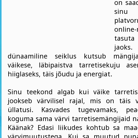
on saad
sinu
platv
onlin
tasu
jao
dünaamiline seiklus kutsub mängi
väikese, läbipaistva tarretisekuju a
hiiglaseks, täis jõudu ja energiat.
Sinu teekond algab kui väike tarreti
jookseb värvilisel rajal, mis on täis v
üllatusi. Kasvades tugevamaks, pea
koguma sama värvi tarretisemängijaid n
Käänak? Edasi liikudes kohtub sa maag
värvimuutustega. Kui sa muutud pun