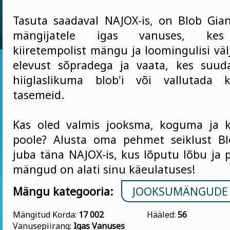
Tasuta saadaval NAJOX-is, on Blob Gia
mängijatele igas vanuses, kes
kiiretempolist mängu ja loomingulisi väl
elevust sõpradega ja vaata, kes suud
hiiglaslikuma blob'i või vallutada
tasemeid.
Kas oled valmis jooksma, koguma ja 
poole? Alusta oma pehmet seiklust Bl
juba täna NAJOX-is, kus lõputu lõbu ja 
mängud on alati sinu käeulatuses!
Mängu kategooria:
JOOKSUMÄNGUDE
Mängitud Korda:
17 002
Hääled:
56
Vanusepiirang:
Igas Vanuses