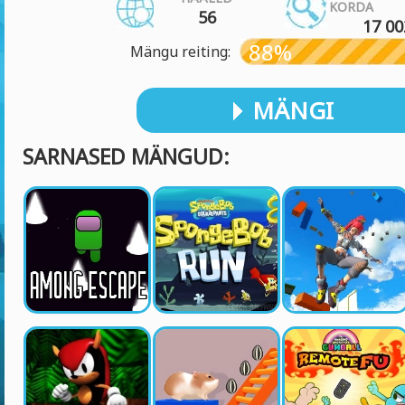
KORDA
56
17 00
88%
Mängu reiting:
MÄNGI
SARNASED MÄNGUD: