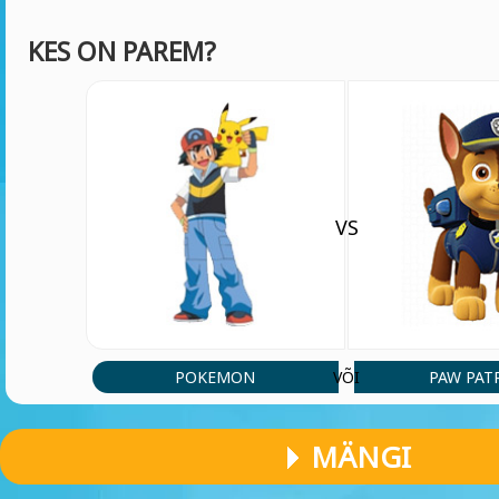
KES ON PAREM?
VS
POKEMON
PAW PAT
VÕI
MÄNGI