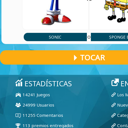
SONIC
SPONGE 
O
TOCAR