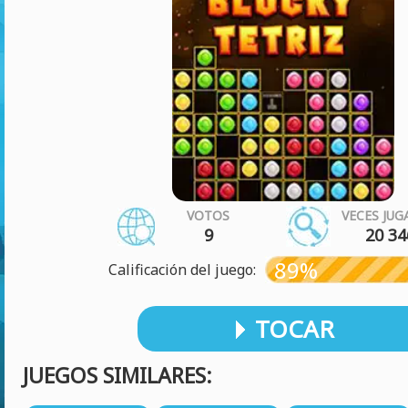
VOTOS
VECES JU
9
20 34
89%
Calificación del juego:
TOCAR
JUEGOS SIMILARES: