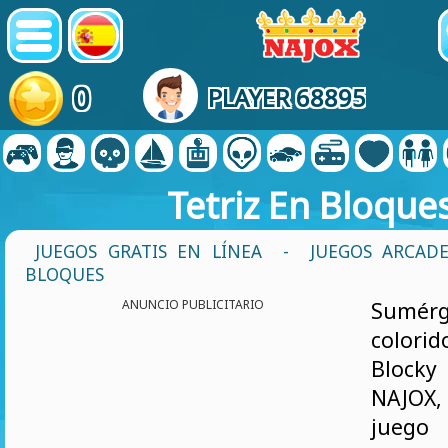
0
PLAYER 68895
Tetriz En Bloque
JUEGOS GRATIS EN LÍNEA
-
JUEGOS ARCAD
BLOQUES
ANUNCIO PUBLICITARIO
Sumér
color
Block
NAJOX
juego