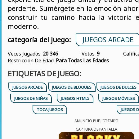
perderte. Sumérgete en la emoción ahor
construir tu camino hacia la victoria e
moderno.
categoría del juego:
JUEGOS ARCADE
Veces Jugados:
20 346
Votos:
9
Califi
Restricción De Edad:
Para Todas Las Edades
ETIQUETAS DE JUEGO:
JUEGOS ARCADE
JUEGOS DE BLOQUES
JUEGOS DE DULCES
JUEGOS DE NIÑAS
JUEGOS HTML5
JUEGOS MÓVILES
TOCA JUEGOS
JUEGOS D
ANUNCIO PUBLICITARIO
CAPTURA DE PANTALLA