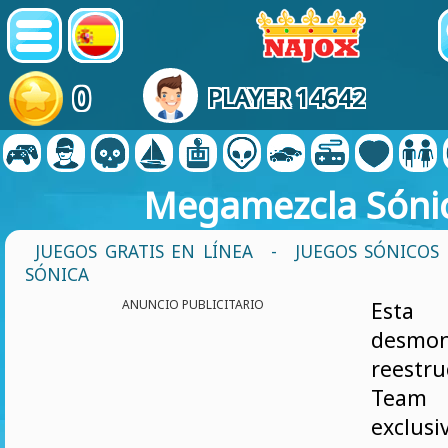
0
PLAYER 14642
Megamezcla Sóni
JUEGOS GRATIS EN LÍNEA
-
JUEGOS SÓNICOS
SÓNICA
ANUNCIO PUBLICITARIO
Esta 
desm
reestru
Team 
exclusi