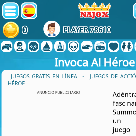
0
PLAYER 78610
Invoca Al Héroe
JUEGOS GRATIS EN LÍNEA
-
JUEGOS DE ACCI
HÉROE
ANUNCIO PUBLICITARIO
Adént
fascin
Summo
un e
jueg