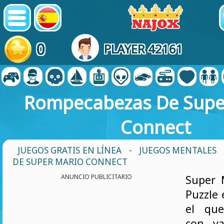
0
PLAYER 42161
Rompecabezas De Supe
Connect
JUEGOS GRATIS EN LÍNEA
-
JUEGOS MENTALES
DE SUPER MARIO CONNECT
ANUNCIO PUBLICITARIO
Super 
Puzzle 
el que
con va