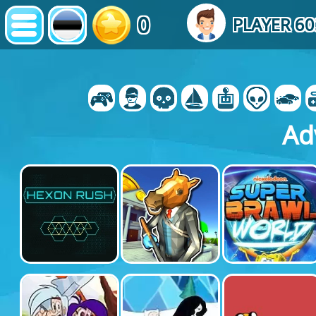
0
PLAYER 6
Ad