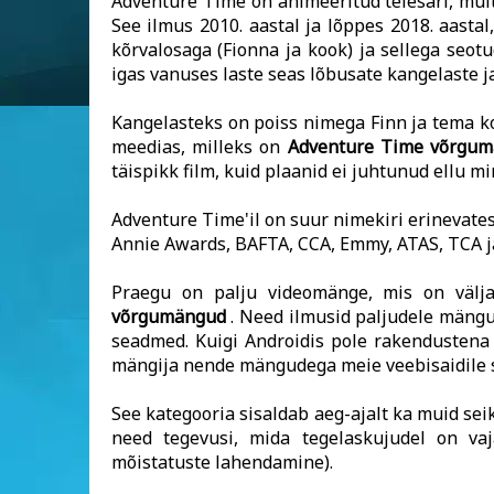
Adventure Time on animeeritud telesari, multi
See ilmus 2010. aastal ja lõppes 2018. aasta
kõrvalosaga (Fionna ja kook) ja sellega seo
igas vanuses laste seas lõbusate kangelaste ja
Kangelasteks on poiss nimega Finn ja tema koe
meedias, milleks on
Adventure Time võrgu
täispikk film, kuid plaanid ei juhtunud ellu m
Adventure Time'il on suur nimekiri erinevates
Annie Awards, BAFTA, CCA, Emmy, ATAS, TCA ja 
Praegu on palju videomänge, mis on välja
võrgumängud
. Need ilmusid paljudele mängu
seadmed. Kuigi Androidis pole rakendusten
mängija nende mängudega meie veebisaidile 
See kategooria sisaldab aeg-ajalt ka muid sei
need tegevusi, mida tegelaskujudel on vaj
mõistatuste lahendamine).