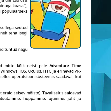
ja üle 280 osa.
minuga kaasa"),
d populaarseks
 sellega seotud
nek teha isegi
sed tuntud nagu
id mitte kõik neist pole
Adventure Time
 Windows, iOS, Oculus, HTC ja erinevad VR-
selles operatsioonisüsteemis saadaval, kui
eraldiseisev mõiste). Tavaliselt sisaldavad
atsutamine, hüppamine, ujumine, jaht ja