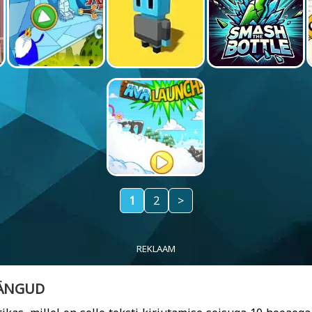
1
2
>
REKLAAM
MÄNGUD