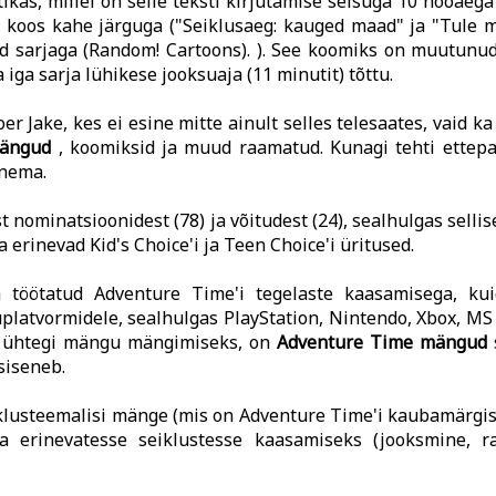
kas, millel on selle teksti kirjutamise seisuga 10 hooaega 
l, koos kahe järguga ("Seiklusaeg: kauged maad" ja "Tule 
tud sarjaga (Random! Cartoons). ). See koomiks on muutunu
 iga sarja lühikese jooksuaja (11 minutit) tõttu.
r Jake, kes ei esine mitte ainult selles telesaates, vaid ka
mängud
, koomiksid ja muud raamatud. Kunagi tehti ettepa
inema.
t nominatsioonidest (78) ja võitudest (24), sealhulgas selli
erinevad Kid's Choice'i ja Teen Choice'i üritused.
 töötatud Adventure Time'i tegelaste kaasamisega, ku
platvormidele, sealhulgas PlayStation, Nintendo, Xbox, MS
a ühtegi mängu mängimiseks, on
Adventure Time mängud
siseneb.
klusteemalisi mänge (mis on Adventure Time'i kaubamärgist 
a erinevatesse seiklustesse kaasamiseks (jooksmine, r