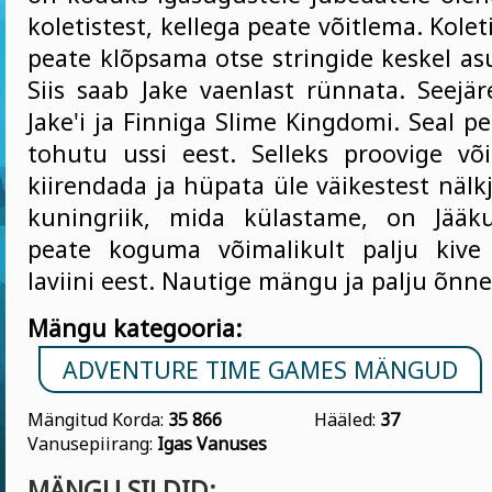
koletistest, kellega peate võitlema. Kolet
peate klõpsama otse stringide keskel asu
Siis saab Jake vaenlast rünnata. Seejär
Jake'i ja Finniga Slime Kingdomi. Seal 
tohutu ussi eest. Selleks proovige või
kiirendada ja hüpata üle väikestest nälk
kuningriik, mida külastame, on Jääku
peate koguma võimalikult palju kiv
laviini eest. Nautige mängu ja palju õnne
Mängu kategooria:
ADVENTURE TIME GAMES MÄNGUD
Mängitud Korda:
35 866
Hääled:
37
Vanusepiirang:
Igas Vanuses
MÄNGU SILDID: