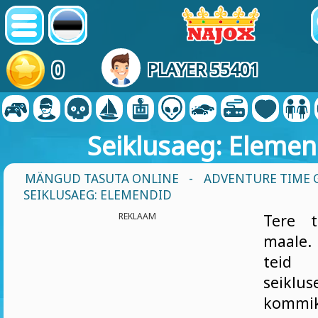
0
PLAYER 55401
Seiklusaeg: Elemen
MÄNGUD TASUTA ONLINE
-
ADVENTURE TIME
SEIKLUSAEG: ELEMENDID
REKLAAM
Tere 
maale.
teid 
seik
kommik