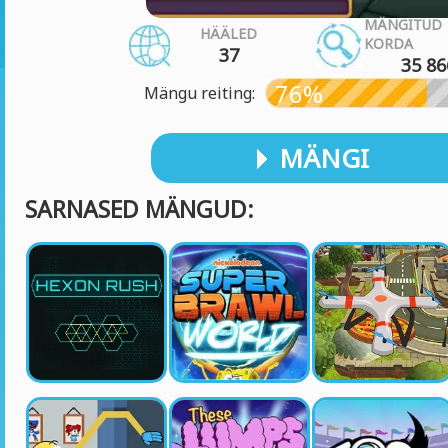
MÄNGITUD
HÄÄLED
KORDA
37
35 86
76%
Mängu reiting:
MÄNGI
SARNASED MÄNGUD: