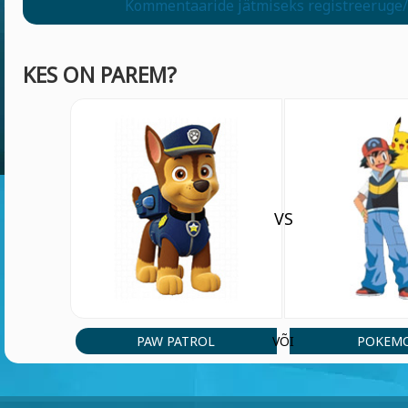
Kommentaaride jätmiseks registreeruge/
KES ON PAREM?
VS
PAW PATROL
POKEM
VÕI