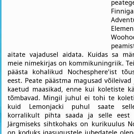
peatege
Finni
Advent
Elemen
Wooho
peamist
aitate vajadusel aidata. Kuidas sa m
meie nimekirjas on kommikuningriik. Te
päästa kohalikud Nochesphere'ist tõu
eest. Peate päästma magusad võileivad 
kaetud maasikad, enne kui koletiste k
tõmbavad. Mingil juhul ei tohi te kolet
kuid Lemonjacki puhul saate sell
korralikult pihta saada ja selle eest 
Järgmiseks sihtkohaks on kurikuulus N
on koduks igasugustele jubedatele olend