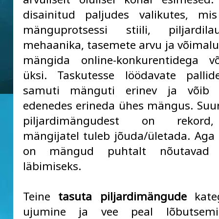
disainitud paljudes valikutes, mi
mänguprotsessi stiili, piljardil
mehaanika, tasemete arvu ja võimalu
mängida online-konkurentidega või
üksi. Taskutesse löödavate palli
samuti mänguti erinev ja võib 
edenedes erineda ühes mängus. Suu
piljardimängudest on rekord,
mängijatel tuleb jõuda/ületada. Aga k
on mängud puhtalt nõutavad 
läbimiseks.
Teine
tasuta piljardimängude
kate
ujumine ja vee peal lõbutsemi