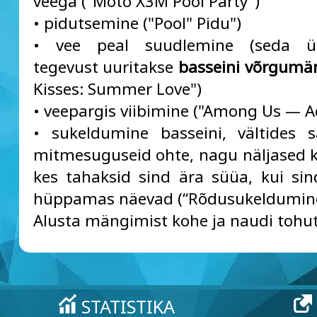
veega ("Moto X3M Pool Party")
• pidutsemine ("Pool" Pidu")
• vee peal suudlemine (seda ü
tegevust uuritakse
basseini võrgumä
Kisses: Summer Love")
• veepargis viibimine ("Among Us — A
• sukeldumine basseini, vältides 
mitmesuguseid ohte, nagu näljased kr
kes tahaksid sind ära süüa, kui sin
hüppamas näevad (“Rõdusukeldumine
Alusta mängimist kohe ja naudi tohut