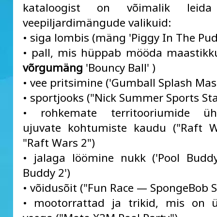
kataloogist on võimalik leida 
veepiljardimängude valikuid:
• siga lombis (mäng 'Piggy In The Pud
• pall, mis hüppab mööda maastikk
võrgumäng
'Bouncy Ball' )
• vee pritsimine ('Gumball Splash Mast
• sportjooks ("Nick Summer Sports Sta
• rohkemate territooriumide ü
ujuvate kohtumiste kaudu ("Raft W
"Raft Wars 2")
• jalaga löömine nukk ('Pool Buddy
Buddy 2')
• võidusõit ("Fun Race — SpongeBob S
• mootorrattad ja trikid, mis on 