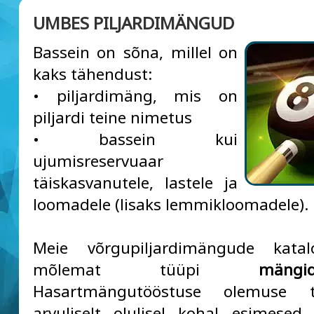
UMBES PILJARDIMÄNGUD
Bassein on sõna, millel on
kaks tähendust:
• piljardimäng, mis on
piljardi teine nimetus
• bassein kui
ujumisreservuaar
täiskasvanutele, lastele ja
loomadele (lisaks lemmikloomadele).
Meie võrgupiljardimängude kata
mõlemat tüüpi
mängi
Hasartmängutööstuse olemuse 
arvuliselt olulisel kohal esimese