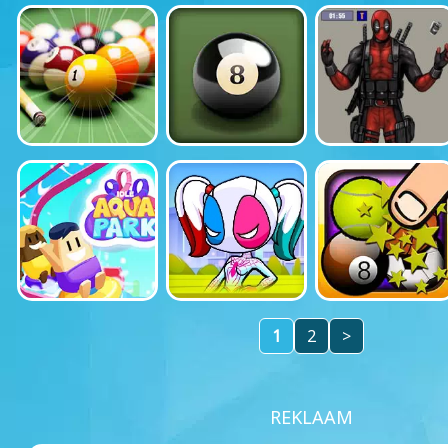
1
2
>
REKLAAM