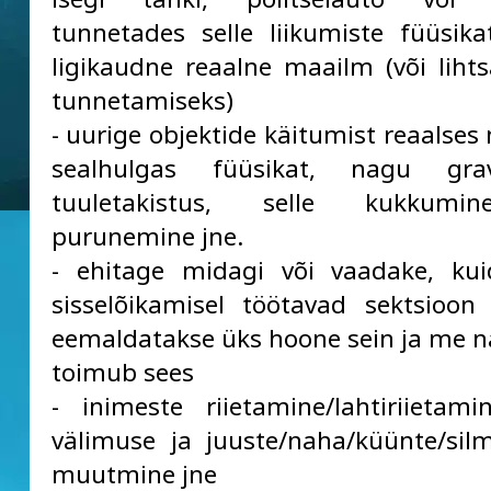
tunnetades selle liikumiste füüsik
ligikaudne reaalne maailm (või lihtsa
tunnetamiseks)
- uurige objektide käitumist reaalses
sealhulgas füüsikat, nagu gravi
tuuletakistus, selle kukkumin
purunemine jne.
- ehitage midagi või vaadake, kui
sisselõikamisel töötavad sektsioon
eemaldatakse üks hoone sein ja me 
toimub sees
- inimeste riietamine/lahtiriietam
välimuse ja juuste/naha/küünte/sil
muutmine jne