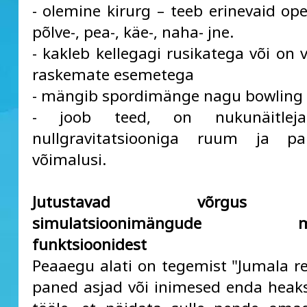
- olemine kirurg – teeb erinevaid ope
põlve-, pea-, käe-, naha- jne.
- kakleb kellegagi rusikatega või on 
raskemate esemetega
- mängib spordimänge nagu bowling
- joob teed, on nukunäitleja
nullgravitatsiooniga ruum ja p
võimalusi.
Jutustavad võrgus 
simulatsioonimängude mä
funktsioonidest
Peaaegu alati on tegemist "Jumala re
paned asjad või inimesed enda heaks