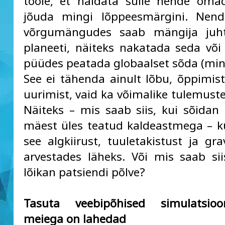
tööle, et näidata sulle nende omad
jõuda mingi lõppeesmärgini. Nend
võrgumängudes saab mängija juh
planeeti, näiteks nakatada seda või 
püüdes peatada globaalset sõda (min
See ei tähenda ainult lõbu, õppimist
uurimist, vaid ka võimalike tulemuste
Näiteks – mis saab siis, kui sõida
mäest üles teatud kaldeastmega – k
see algkiirust, tuuletakistust ja gra
arvestades läheks. Või mis saab si
lõikan patsiendi põlve?
Tasuta veebipõhised simulatsio
meiega on lahedad