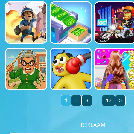
1
2
3
...
17
>
REKLAAM