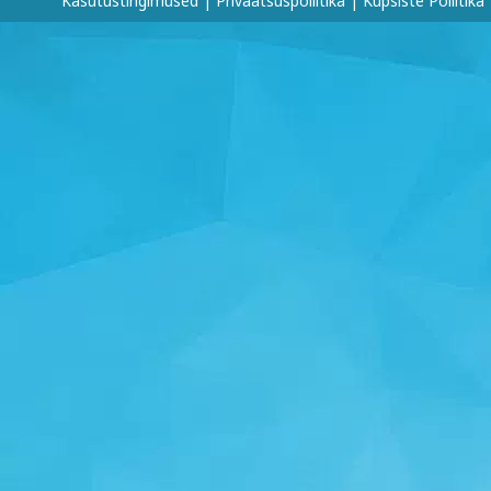
Kasutustingimused
|
Privaatsuspoliitika
|
Küpsiste Poliitika