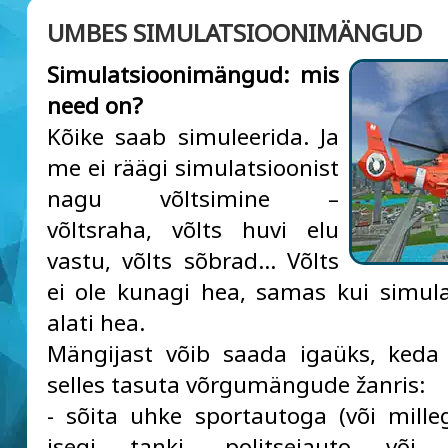
UMBES SIMULATSIOONIMÄNGUD
Simulatsioonimängud: mis
need on?
Kõike saab simuleerida. Ja
me ei räägi simulatsioonist
nagu võltsimine –
võltsraha, võlts huvi elu
vastu, võlts sõbrad... Võlts
ei ole kunagi hea, samas kui simul
alati hea.
Mängijast võib saada igaüks, keda
selles tasuta võrgumängude žanris:
- sõita uhke sportautoga (või mill
isegi tanki, politseiauto või v