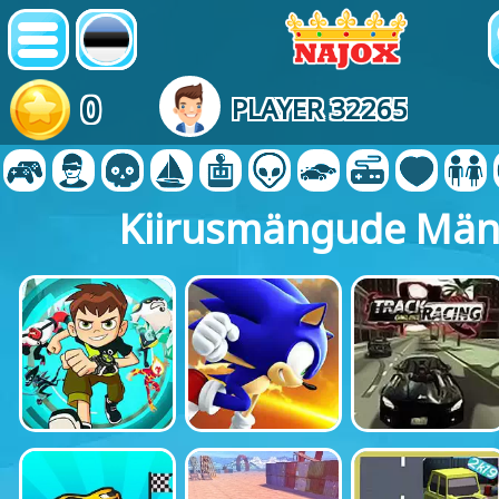
0
PLAYER 32265
Kiirusmängude Mä