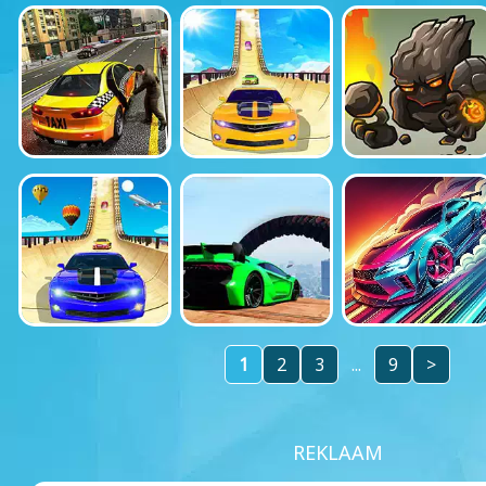
1
2
3
...
9
>
REKLAAM