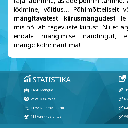
raja läbimine, asjade pommitamine, 
löömine, võitlus... Põhimõtteliselt 
mängitavatest kiirusmängudest
lei
mis nõuab tegevuste kiirust. Nii et ä
endale mängimise naudingut, e
mänge kohe nautima!