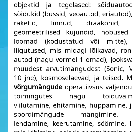
objektid ja tegelased: sõiduauto
sõidukid (bussid, veoautod, eriautod)
raketid, linnud, draakonid, i
geomeetrilised kujundid, hobuse
loomad (kodustatud või mitte), 
liigutused, mis midagi lõikavad, rong
autod (nagu vormel 1 omad), jooksv
muudest arvutimängudest (Sonic, M
10 jne), kosmoselaevad, ja teised. 
võrgumängude
operatiivsus väljendub
toimingutes nagu toiduvalmi
viilutamine, ehitamine, hüppamine, 
spordimängude mängimine, s
lendamine, keerutamine, söömine, l