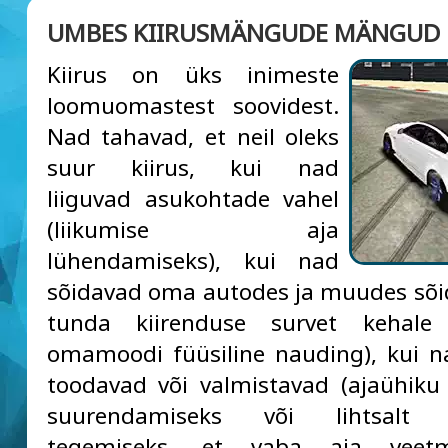
UMBES KIIRUSMÄNGUDE MÄNGUD
Kiirus on üks inimeste
loomuomastest soovidest.
Nad tahavad, et neil oleks
suur kiirus, kui nad
liiguvad asukohtade vahel
(liikumise aja
lühendamiseks), kui nad
sõidavad oma autodes ja muudes sõid
tunda kiirenduse survet kehal
omamoodi füüsiline nauding), kui 
toodavad või valmistavad (ajaühik
suurendamiseks või lihtsalt k
tegemiseks, et vaba aja veetm