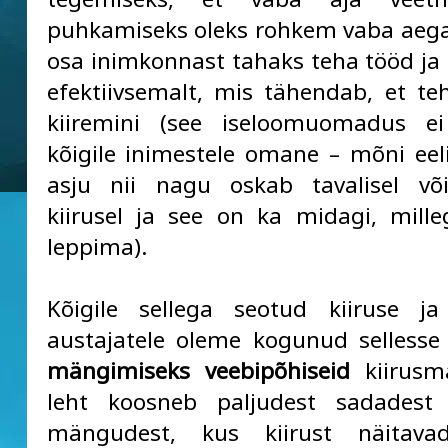
puhkamiseks oleks rohkem vaba aeg
osa inimkonnast tahaks teha tööd ja
efektiivsemalt, mis tähendab, et te
kiiremini (see iseloomuomadus e
kõigile inimestele omane – mõni eel
asju nii nagu oskab tavalisel või
kiirusel ja see on ka midagi, mil
leppima).
Kõigile sellega seotud kiiruse ja
austajatele oleme kogunud sellesse 
mängimiseks veebipõhiseid
kiirusm
leht koosneb paljudest sadadest 
mängudest, kus kiirust näitavad