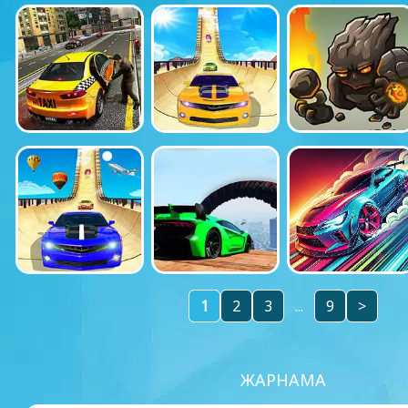
1
2
3
...
9
>
ЖАРНАМА