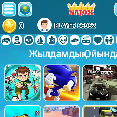
0
PLAYER 66962
Жылдамдық Ойынд