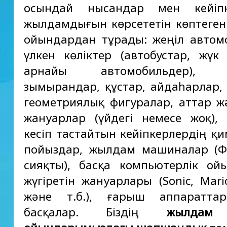
осындай нысандар мен кейіпк
жылдамдығын көрсететін көптеген
ойындардан тұрады: жеңіл автом
үлкен көліктер (автобустар, жүк к
арнайы автомобильдер), ұ
зымырандар, құстар, айдаһарлар,
геометриялық фигуралар, аттар ж
жануарлар (үйдегі немесе жоқ), 
кесіп тастайтын кейіпкерлердің қ
пойыздар, жылдам машиналар (Ф
сияқты), басқа компьютерлік о
жүгіретін жануарлары (Sonic, Mari
және т.б.), ғарыш аппаратта
басқалар. Біздің
жылдам