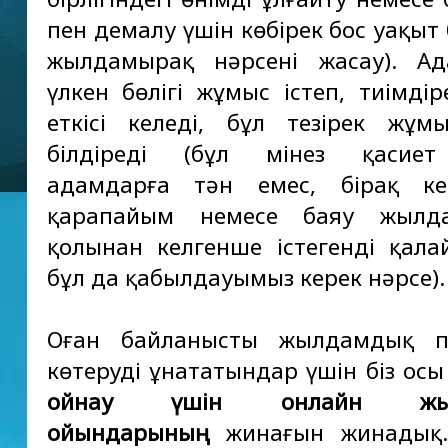
пен демалу үшін көбірек бос уақыт
жылдамырақ нәрсені жасау). Ад
үлкен бөлігі жұмыс істеп, тиімдір
еткісі келеді, бұл тезірек жұмы
білдіреді (бұл мінез қасие
адамдарға тән емес, бірақ кей
қарапайым немесе баяу жылд
қолынан келгенше істегенді қал
бұл да қабылдауымыз керек нәрсе).
Оған байланысты жылдамдық п
көтеруді ұнататындар үшін біз осы
ойнау үшін онлайн жыл
ойындарының
жинағын жинадық.