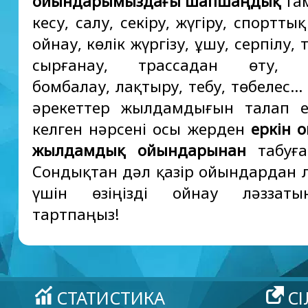
ойындарымыздағы шапшаңдық
там
кесу, салу, секіру, жүгіру, спортт
ойнау, көлік жүргізу, ұшу, серпілу, 
сырғанау, трассадан өту, з
бомбалау, лақтыру, тебу, төбелес... 
әрекеттер жылдамдығын талап е
келген нәрсені осы жерден
еркін 
жылдамдық ойындарынан
табуға
Сондықтан дәл қазір ойындардан л
үшін өзіңізді ойнау ләззат
тартпаңыз!