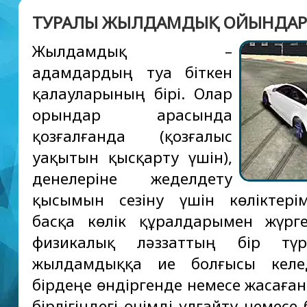
ТУРАЛЫ ЖЫЛДАМДЫҚ ОЙЫНДА
Жылдамдық –
адамдардың туа біткен
қалауларының бірі. Олар
орындар арасында
қозғалғанда (қозғалыс
уақытын қысқарту үшін),
денелеріне жеделдету
қысымын сезіну үшін көліктері
басқа көлік құралдарымен жүрг
физикалық ләззаттың бір түр
жылдамдыққа ие болғысы келед
бірдеңе өндіргенде немесе жасаған
бірлігіндегі өнімді ұлғайту немесе