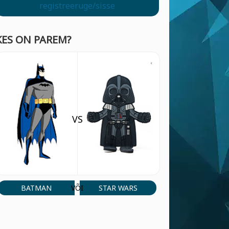
registreeruge/sisse
KES ON PAREM?
VS
BATMAN
STAR WARS
VÕI