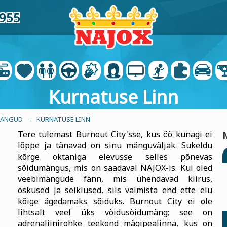
2955
Kurnatuse Linn
MÄNGUD
- KURNATUSE LINN
Tere tulemast Burnout City'sse, kus öö kunagi ei
lõppe ja tänavad on sinu mänguväljak. Sukeldu
kõrge oktaniga elevusse selles põnevas
sõidumängus, mis on saadaval NAJOX-is. Kui oled
veebimängude fänn, mis ühendavad kiirus,
oskused ja seiklused, siis valmista end ette elu
kõige ägedamaks sõiduks. Burnout City ei ole
lihtsalt veel üks võidusõidumäng; see on
adrenaliinirohke teekond mägipealinna, kus on