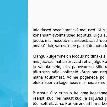
laialdased seadistamisvõimalused. Kiiru
kohandamisvõimalused lõputud. Olgu sul
jõudu, mis möödub maanteest, saad luua i
oma sõiduk, varusta see parimate uuendus
Mängu kulgemine on loodud hoidmaks sind 
mis jätavad maha säravaid rehvi jälgi. Ku
ja väljakutseid, mis panevad su sõiduv
jälitustes, väldi politseid kõrge panuseg
maha tõukamast. Võime põgeneda polits
elektriseeriva kogemuse, mis hoiab sind 
Burnout City eristub ka oma kaasahaar
realistlikud helimaastikud ja sujuva
tõeliselt elavana. Kui kiirendad linna k