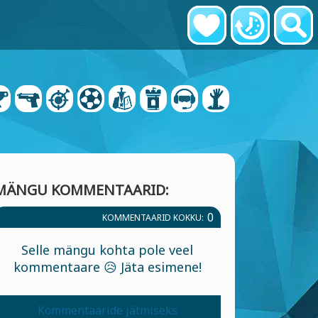
MÄNGU KOMMENTAARID:
0
KOMMENTAARID KOKKU:
Selle mängu kohta pole veel
kommentaare 😥 Jäta esimene!
Kommentaaride jätmiseks