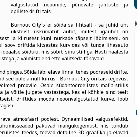
valgustatud neoonide, põnevate jälituste ja
epiliste drifti täis.
Burnout City's ei sõida sa lihtsalt - sa juhid üht
üksteist uskumatut autot, millest igaühel on
sest ja kiirusest kuni nurkade täpselt läbimiseni, on
 soov driftida kitsastes kurvides või tunda lihasauto
deaalse sõiduki, mis sobib sinu stiiliga. Hästi häälesta
tega ja valmista end ette valitseda tänavaid.
pinges. Sõida läbi elava linna, tehes pööraseid drifte,
id see pole ainult kiirus - Burnout City on täis tegevust
õimed proovile. Osale südantöördelistes mafia-stiilis
a ja võitle julgete vastastega, kes ei kõhkle sind teelt
eist, driftides mööda neoonvalgustatud kurve, loob
tagasi.
ava atmosfääri poolest. Dynaamilised valgusefektid,
d juhtimisseaded pakuvad mängukogemust, mis tundub
eerulistes teedes, teevad detailne 3D graafika ja elavad