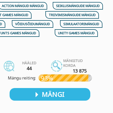
ACTION MÄNGUD MÄNGUD
SEIKLUSMÄNGUDE MÄNGUD
FT GAMES MÄNGUD
TRIIVIMISMÄNGUDE MÄNGUD
D
VÕIDUSÕIDUMÄNGUD
SIMULAATORIMÄNGUD
TUNTS GAMES MÄNGUD
UNITY GAMES MÄNGUD
MÄNGITUD
HÄÄLED
KORDA
44
13 875
93%
Mängu reiting:
MÄNGI