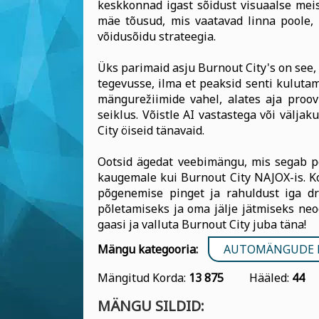
keskkonnad igast sõidust visuaalse meis
mäe tõusud, mis vaatavad linna poole, 
võidusõidu strateegia.
Üks parimaid asju Burnout City's on see,
tegevusse, ilma et peaksid senti kulutam
mängurežiimide vahel, alates aja proov
seiklus. Võistle AI vastastega või välja
City öiseid tänavaid.
Ootsid ägedat veebimängu, mis segab põn
kaugemale kui Burnout City NAJOX-is. K
põgenemise pinget ja rahuldust iga dr
põletamiseks ja oma jälje jätmiseks neo
gaasi ja valluta Burnout City juba täna!
Mängu kategooria:
AUTOMÄNGUDE
Mängitud Korda:
13 875
Hääled:
44
MÄNGU SILDID: