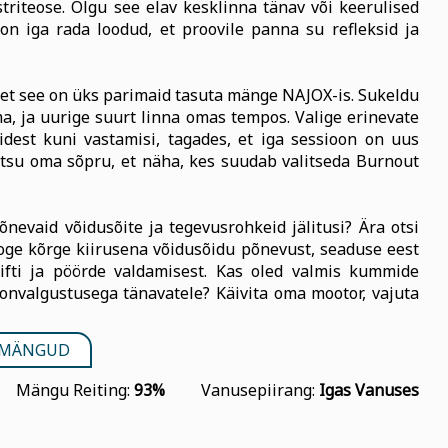
triteose. Olgu see elav kesklinna tänav või keerulised
on iga rada loodud, et proovile panna su refleksid ja
 et see on üks parimaid tasuta mänge NAJOX-is. Sukeldu
a, ja uurige suurt linna omas tempos. Valige erinevate
idest kuni vastamisi, tagades, et iga sessioon on uus
kutsu oma sõpru, et näha, kes suudab valitseda Burnout
evaid võidusõite ja tegevusrohkeid jälitusi? Ära otsi
oge kõrge kiirusena võidusõidu põnevust, seaduse eest
ifti ja pöörde valdamisest. Kas oled valmis kummide
onvalgustusega tänavatele? Käivita oma mootor, vajuta
 MÄNGUD
Mängu Reiting:
93%
Vanusepiirang:
Igas Vanuses