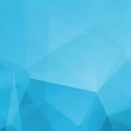
STATISTIKA
14242 Mängud
24999 Kasutajad