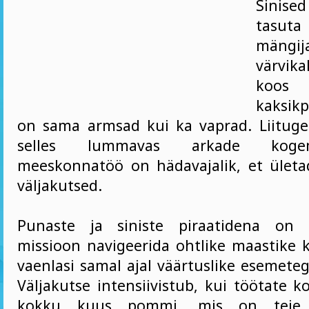
Sinised
tasuta
mängi
värvik
koos 
kaksik
on sama armsad kui ka vaprad. Liitug
selles lummavas arkade koge
meeskonnatöö on hädavajalik, et ület
väljakutsed.
Punaste ja siniste piraatidena on 
missioon navigeerida ohtlike maastike k
vaenlasi samal ajal väärtuslike esemete
Väljakutse intensiivistub, kui töötate 
kokku kuus pommi, mis on teie e