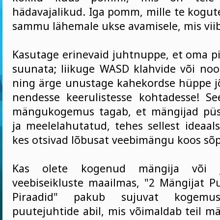
hädavajalikud. Iga pomm, mille te kogute
sammu lähemale ukse avamisele, mis viib
Kasutage erinevaid juhtnuppe, et oma pi
suunata; liikuge WASD klahvide või nool
ning ärge unustage kahekordse hüppe j
nendesse keerulistesse kohtadesse! S
mängukogemus tagab, et mängijad püs
ja meelelahutatud, tehes sellest ideaals
kes otsivad lõbusat veebimängu koos sõ
Kas olete kogenud mängija või j
veebiseikluste maailmas, "2 Mängijat P
Piraadid" pakub sujuvat kogemus
puutejuhtide abil, mis võimaldab teil mä