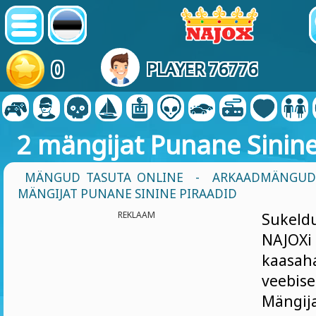
0
PLAYER 76776
2 mängijat Punane Sinine
MÄNGUD TASUTA ONLINE
-
ARKAADMÄNGUD
MÄNGIJAT PUNANE SININE PIRAADID
REKLAAM
Sukel
NAJOXi
kaasah
veebis
Mängi