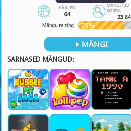
MÄNGITUD
HÄÄLED
KORDA
64
23 64
75%
Mängu reiting:
MÄNGI
SARNASED MÄNGUD: