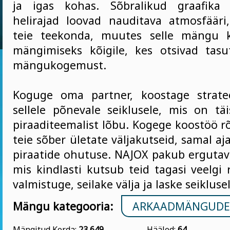
ja igas kohas. Sõbralikud graafika
helirajad loovad nauditava atmosfääri
teie teekonda, muutes selle mängu k
mängimiseks kõigile, kes otsivad tasu
mängukogemust.
Koguge oma partner, koostage strate
sellele põnevale seiklusele, mis on tä
piraaditeemalist lõbu. Kogege koostöö r
teie sõber ületate väljakutseid, samal a
piraatide ohutuse. NAJOX pakub ergutav
mis kindlasti kutsub teid tagasi veelgi
valmistuge, seilake välja ja laske seiklusel
Mängu kategooria:
ARKAADMÄNGUDE
Mängitud Korda:
23 649
Hääled:
64