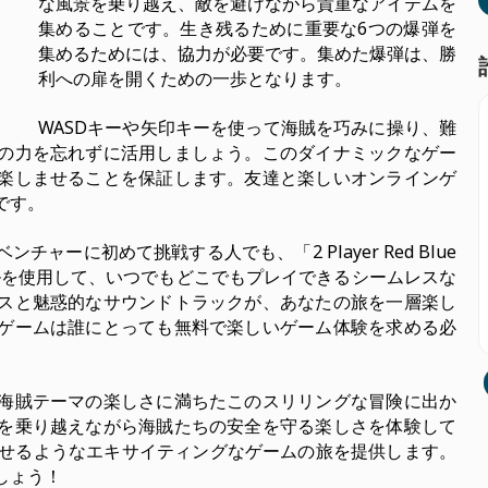
な風景を乗り越え、敵を避けながら貴重なアイテムを
集めることです。生き残るために重要な6つの爆弾を
集めるためには、協力が必要です。集めた爆弾は、勝
利への扉を開くための一歩となります。
WASDキーや矢印キーを使って海賊を巧みに操り、難
の力を忘れずに活用しましょう。このダイナミックなゲー
楽しませることを保証します。友達と楽しいオンラインゲ
です。
ーに初めて挑戦する人でも、「2 Player Red Blue
ロールを使用して、いつでもどこでもプレイできるシームレスな
スと魅惑的なサウンドトラックが、あなたの旅を一層楽し
ゲームは誰にとっても無料で楽しいゲーム体験を求める必
海賊テーマの楽しさに満ちたこのスリリングな冒険に出か
を乗り越えながら海賊たちの安全を守る楽しさを体験して
らせるようなエキサイティングなゲームの旅を提供します。
しょう！