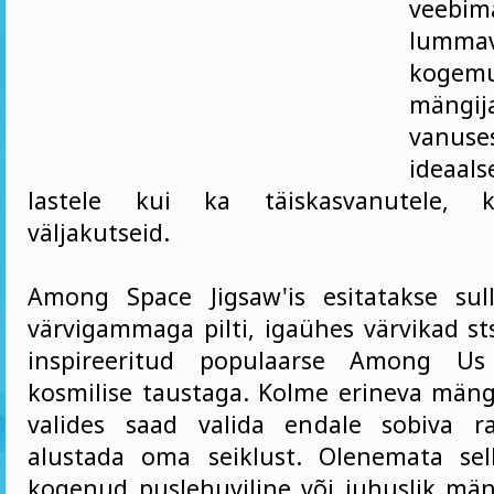
veeb
lumm
kogem
mängi
vanuses
ideaals
lastele kui ka täiskasvanutele, 
väljakutseid.
Among Space Jigsaw'is esitatakse sul
värvigammaga pilti, igaühes värvikad st
inspireeritud populaarse Among Us 
kosmilise taustaga. Kolme erineva mäng
valides saad valida endale sobiva r
alustada oma seiklust. Olenemata sel
kogenud puslehuviline või juhuslik mäng