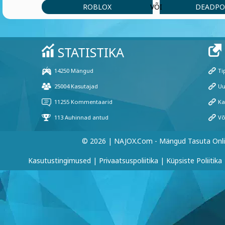
ROBLOX
DEADPO
VÕI
© 2026 | NAJOX.com - Mängud Tasuta Onl
Kasutustingimused
|
Privaatsuspoliitika
|
Küpsiste Poliitika