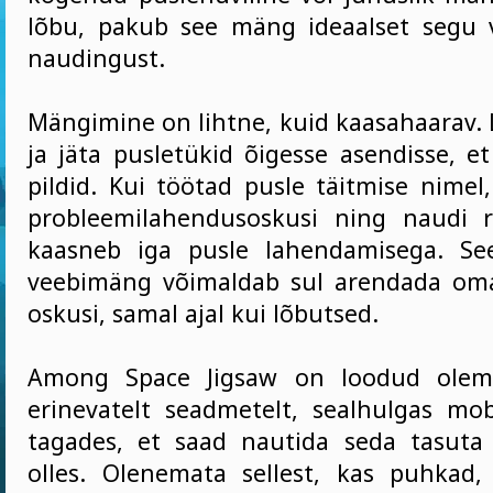
lõbu, pakub see mäng ideaalset segu v
naudingust.
Mängimine on lihtne, kuid kaasahaarav. L
ja jäta pusletükid õigesse asendisse, e
pildid. Kui töötad pusle täitmise nime
probleemilahendusoskusi ning naudi r
kaasneb iga pusle lahendamisega. Se
veebimäng võimaldab sul arendada oma
oskusi, samal ajal kui lõbutsed.
Among Space Jigsaw on loodud olema
erinevatelt seadmetelt, sealhulgas mobi
tagades, et saad nautida seda tasuta
olles. Olenemata sellest, kas puhkad,