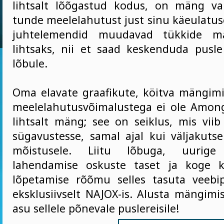
lihtsalt lõõgastud kodus, on mäng v
tunde meelelahutust just sinu käeulatuse
juhtelemendid muudavad tükkide man
lihtsaks, nii et saad keskenduda pus
lõbule.
Oma elavate graafikute, köitva mängimi
meelelahutusvõimalustega ei ole Amon
lihtsalt mäng; see on seiklus, mis vii
sügavustesse, samal ajal kui väljakut
mõistusele. Liitu lõbuga, uurig
lahendamise oskuste taset ja koge ka
lõpetamise rõõmu selles tasuta veebi
eksklusiivselt NAJOX-is. Alusta mängimi
asu sellele põnevale puslereisile!