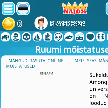
0
PLAYER 3424
Ruumi mõistatus
MÄNGUD TASUTA ONLINE
-
MEIE SEAS MÄ
MÕISTATUSED
REKLAAM
Sukel
Among 
univer
on NA
loodud