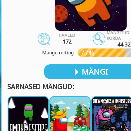
MÄNGITUD
HÄÄLED
KORDA
172
44 32
77%
Mängu reiting:
MÄNGI
SARNASED MÄNGUD: