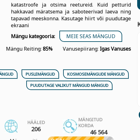
katastroofe ja otsima reetureid. Kuid petturid
hakkavad märatsema ja saboteerivad laeva ning
tapavad meeskonna. Kasutage hiirt või puudutage
ekraani
Mängu kategooria:
MEIE SEAS MÄNGUD
Mängu Reiting:
85%
Vanusepiirang:
Igas Vanuses
MÄNGUD
PUSLEMÄNGUD
KOSMOSEMÄNGUDE MÄNGUD
PUUDUTAGE VALIKUT MÄNGUD MÄNGUD
MÄNGITUD
HÄÄLED
KORDA
206
46 564