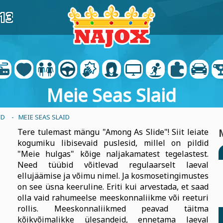
13
Meie Seas Slaid
UD
- MEIE SEAS SLAID
Tere tulemast mängu "Among As Slide"! Siit leiate
kogumiku libisevaid puslesid, millel on pildid
"Meie hulgas" kõige naljakamatest tegelastest.
Need tüübid võitlevad regulaarselt laeval
ellujäämise ja võimu nimel. Ja kosmosetingimustes
on see üsna keeruline. Eriti kui arvestada, et saad
olla vaid rahumeelse meeskonnaliikme või reeturi
rollis. Meeskonnaliikmed peavad täitma
kõikvõimalikke ülesandeid, ennetama laeval