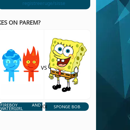
registreeruge/sisse
KES ON PAREM?
VS
FIREBOY AND
SPONGE BOB
VÕI
WATERGIRL