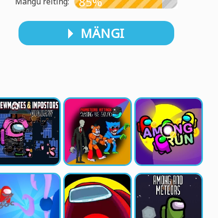
85%
Mängu reiting:
MÄNGI