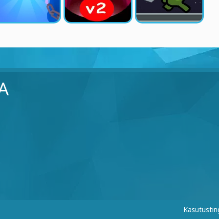
A
Kasutusti