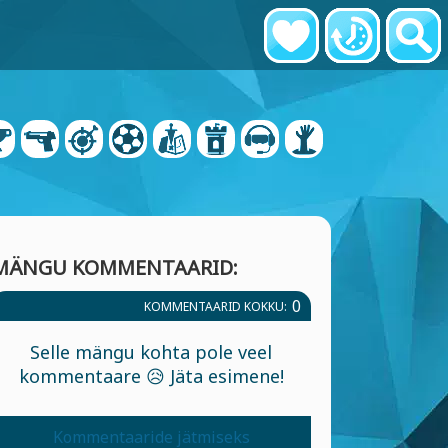
MÄNGU KOMMENTAARID:
0
KOMMENTAARID KOKKU:
Selle mängu kohta pole veel
kommentaare 😥 Jäta esimene!
Kommentaaride jätmiseks