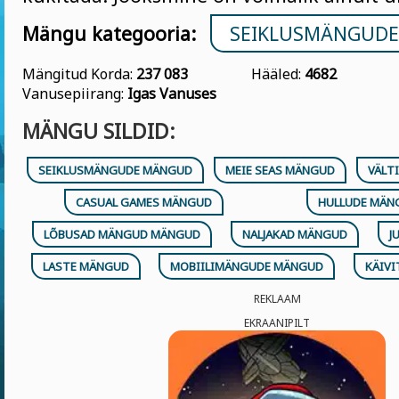
Mängu kategooria:
SEIKLUSMÄNGUD
Mängitud Korda:
237 083
Hääled:
4682
Vanusepiirang:
Igas Vanuses
MÄNGU SILDID:
SEIKLUSMÄNGUDE MÄNGUD
MEIE SEAS MÄNGUD
VÄLT
CASUAL GAMES MÄNGUD
HULLUDE MÄN
LÕBUSAD MÄNGUD MÄNGUD
NALJAKAD MÄNGUD
J
LASTE MÄNGUD
MOBIILIMÄNGUDE MÄNGUD
KÄIV
REKLAAM
EKRAANIPILT