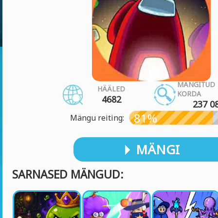
MÄNGITUD
HÄÄLED
KORDA
4682
237 0
81%
Mängu reiting:
MÄNGI
SARNASED MÄNGUD: