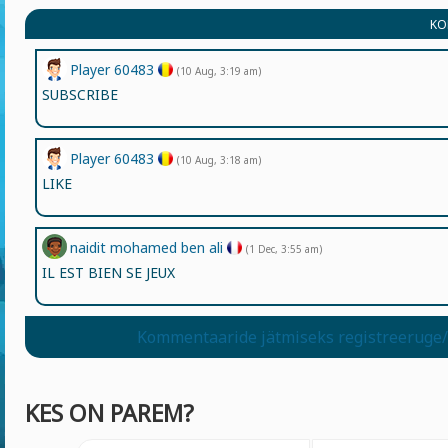
KO
Player 60483
(10 Aug, 3:19 am)
SUBSCRIBE
Player 60483
(10 Aug, 3:18 am)
LIKE
naidit mohamed ben ali
(1 Dec, 3:55 am)
IL EST BIEN SE JEUX
Kommentaaride jätmiseks registreeruge/
KES ON PAREM?