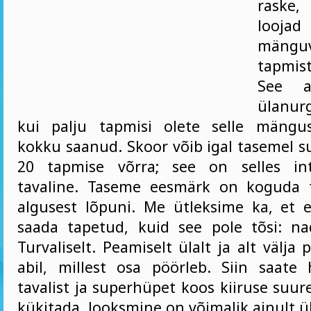
raske
loo
mänguv
tapmis
See a
ülanur
kui palju tapmisi olete selle mängus
kokku saanud. Skoor võib igal tasemel s
20 tapmise võrra; see on selles in
tavaline. Taseme eesmärk on koguda t
algusest lõpuni. Me ütleksime ka, et 
saada tapetud, kuid see pole tõsi: n
Turvaliselt. Peamiselt ülalt ja alt välja 
abil, millest osa pöörleb. Siin saate
tavalist ja superhüpet koos kiiruse suu
kükitada. Jooksmine on võimalik ainult ü