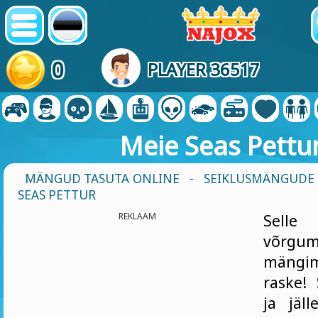
0
PLAYER 36517
Meie Seas Pettu
MÄNGUD TASUTA ONLINE
-
SEIKLUSMÄNGUDE
SEAS PETTUR
REKLAAM
Sell
võrgu
mängim
raske!
ja jäl