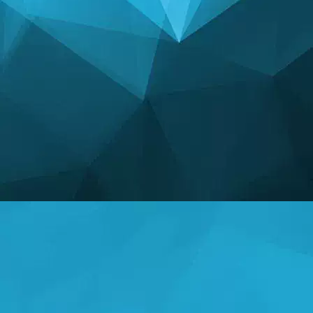
STATISTIKA
14253 Mängud
25006 Kasutajad
11255 Kommentaarid