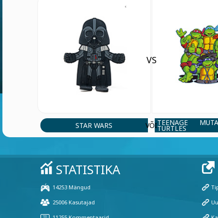
VS
TEENAGE MUT
STAR WARS
VÕI
TURTLES