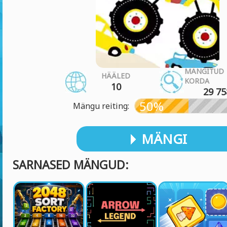
MÄNGITUD
HÄÄLED
KORDA
10
29 75
50%
Mängu reiting:
MÄNGI
SARNASED MÄNGUD: