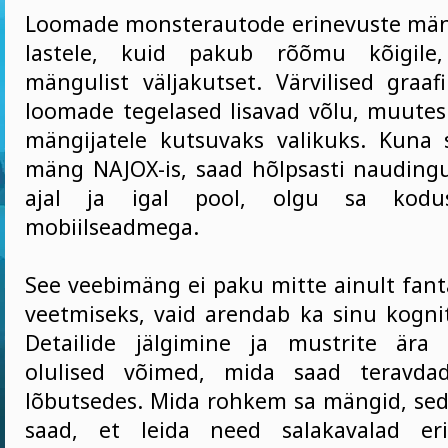
Loomade monsterautode erinevuste mä
lastele, kuid pakub rõõmu kõigile,
mängulist väljakutset. Värvilised graaf
loomade tegelased lisavad võlu, muutes 
mängijatele kutsuvaks valikuks. Kuna
mäng NAJOX-is, saad hõlpsasti naudingu
ajal ja igal pool, olgu sa kodus
mobiilseadmega.
See veebimäng ei paku mitte ainult fantast
veetmiseks, vaid arendab ka sinu kognit
Detailide jälgimine ja mustrite är
olulised võimed, mida saad teravda
lõbutsedes. Mida rohkem sa mängid, se
saad, et leida need salakavalad er