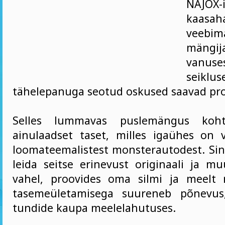
NAJO
kaasah
veebi
mäng
vanus
seiklu
tähelepanuga seotud oskused saavad pro
Selles lummavas puslemängus koh
ainulaadset taset, milles igaühes on v
loomateemalistest monsterautodest. Si
leida seitse erinevust originaali ja mu
vahel, proovides oma silmi ja meelt 
tasemeületamisega suureneb põnevus
tundide kaupa meelelahutuses.