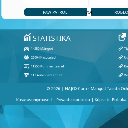
PAW PATROL
ROBLO
VÕI
© 2026 | NAJOX.com - Mängud Tasuta Onl
Kasutustingimused
|
Privaatsuspoliitika
|
Küpsiste Poliitika