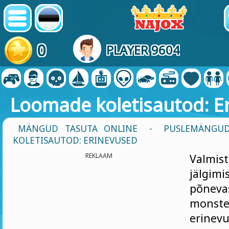
0
PLAYER 9604
Loomade koletisautod: E
MÄNGUD TASUTA ONLINE
-
PUSLEMÄNGU
KOLETISAUTOD: ERINEVUSED
REKLAAM
Valmis
jälgim
põnev
monste
erinev