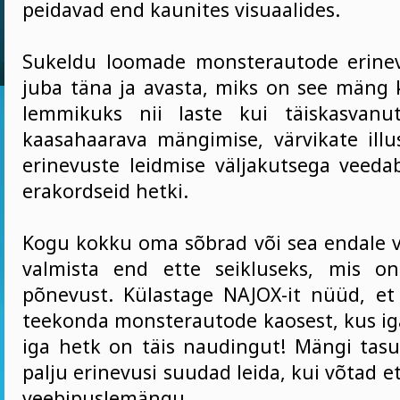
peidavad end kaunites visuaalides.
Sukeldu loomade monsterautode erine
juba täna ja avasta, miks on see mäng k
lemmikuks nii laste kui täiskasvan
kaasahaarava mängimise, värvikate illus
erinevuste leidmise väljakutsega veedab
erakordseid hetki.
Kogu kokku oma sõbrad või sea endale v
valmista end ette seikluseks, mis on
põnevust. Külastage NAJOX-it nüüd, e
teekonda monsterautode kaosest, kus iga
iga hetk on täis naudingut! Mängi tasut
palju erinevusi suudad leida, kui võtad et
veebipuslemängu.