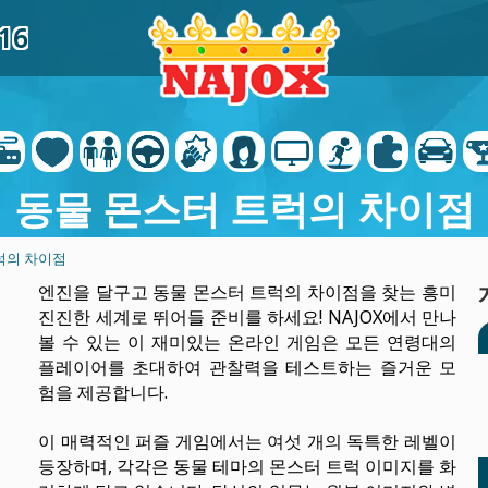
16
동물 몬스터 트럭의 차이점
럭의 차이점
엔진을 달구고 동물 몬스터 트럭의 차이점을 찾는 흥미
진진한 세계로 뛰어들 준비를 하세요! NAJOX에서 만나
볼 수 있는 이 재미있는 온라인 게임은 모든 연령대의
플레이어를 초대하여 관찰력을 테스트하는 즐거운 모
험을 제공합니다.
이 매력적인 퍼즐 게임에서는 여섯 개의 독특한 레벨이
등장하며, 각각은 동물 테마의 몬스터 트럭 이미지를 화