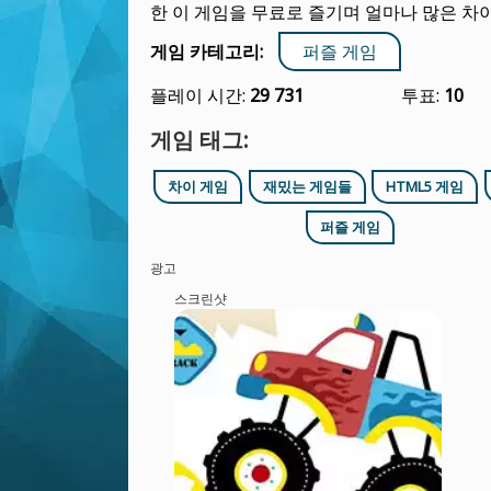
한 이 게임을 무료로 즐기며 얼마나 많은 차
게임 카테고리:
퍼즐 게임
플레이 시간:
29 731
투표:
10
게임 태그:
차이 게임
재밌는 게임들
HTML5 게임
퍼즐 게임
광고
스크린샷