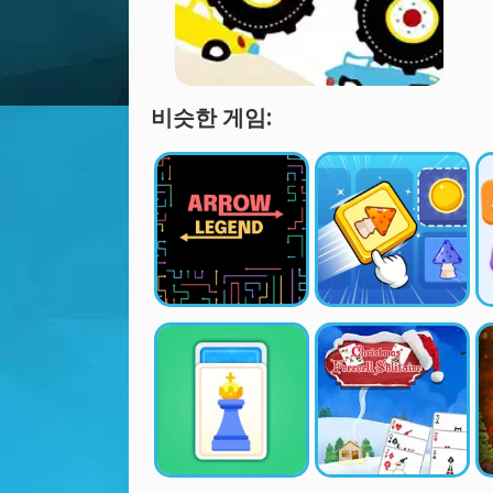
비슷한 게임: