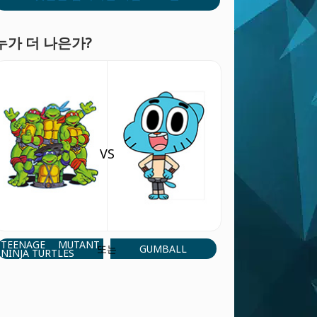
누가 더 나은가?
VS
TEENAGE MUTANT
GUMBALL
또는
NINJA TURTLES