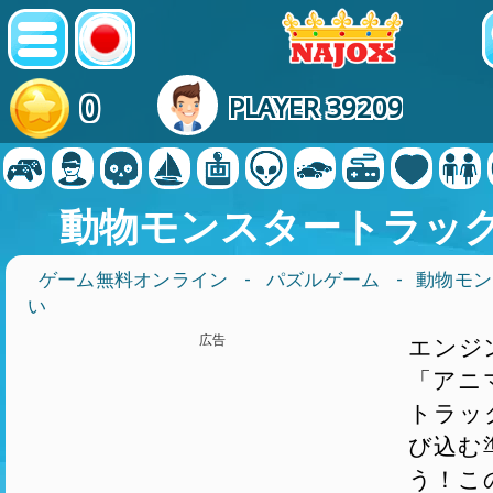
0
PLAYER 39209
動物モンスタートラッ
ゲーム無料オンライン
-
パズルゲーム
- 動物モ
い
広告
エンジ
「アニ
トラッ
び込む
う！こ