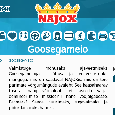
7840
Goosegameio
D
- GOOSEGAMEIO
Valmistuge mõnusaks ajaveetmiseks
Goosegameioga – lõbusa ja tegevusterohke
mänguga, mis on saadaval NAJOXis, mis on teie
parimate võrgumängude avaleht. See kaasahaarav
tasuta mäng võimaldab teil astuda väljal
domineerimise missioonil hane vööjalgadesse.
Eesmärk? Saage suurimaks, tugevaimaks ja
pidurdamatuks haneks!