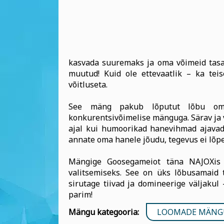
kasvada suuremaks ja oma võimeid tas
muutud! Kuid ole ettevaatlik – ka tei
võitluseta.
See mäng pakub lõputut lõbu oma 
konkurentsivõimelise mänguga. Särav ja 
ajal kui humoorikad hanevihmad ajavad 
annate oma hanele jõudu, tegevus ei lõpe
Mängige Goosegameiot täna NAJOXis 
valitsemiseks. See on üks lõbusamaid 
sirutage tiivad ja domineerige väljakul
parim!
Mängu kategooria:
LOOMADE MÄNG