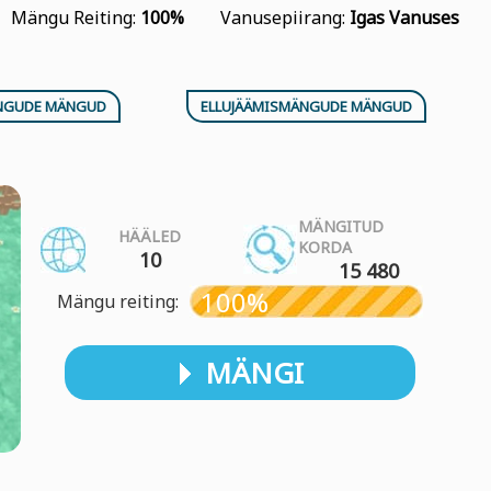
Mängu Reiting:
100%
Vanusepiirang:
Igas Vanuses
NGUDE MÄNGUD
ELLUJÄÄMISMÄNGUDE MÄNGUD
MÄNGITUD
HÄÄLED
KORDA
10
15 480
100%
Mängu reiting:
MÄNGI