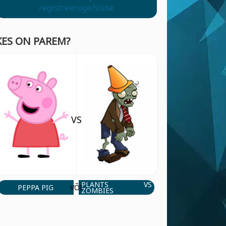
registreeruge/sisse
KES ON PAREM?
VS
PLANTS VS
PEPPA PIG
VÕI
ZOMBIES