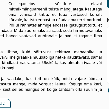
Goosegameios võistlete elaval
mitmikmänguareenil teiste mängijatega. Kasutage
oma võimsaid tiibu, et lüüa vastased kursilt
kõrvale, kaitsta ennast ja nõuda oma territooriumi.
Põllul rännates ahmige endasse igasugust toitu, et
andada. Mida suuremaks sa saad, seda hirmutavamaks
sed haned vaatavad auhinnale ja nad ei tagane ilma
lihtsa, kuid sõltuvust tekitava mehaanika ja
värviline graafika muudab iga hetke nauditavaks, samal
kindlasti naeratama. Ükskõik, kas ületate rivaale või
 kunagi.
ja vaadake, kas teil on kõik, mida vajate öömaja
tasuta mänge, mida võrgust leiate. Koguge oma kari,
 – sest selles mängus on kõige tähtsam olla suurim ja
UD