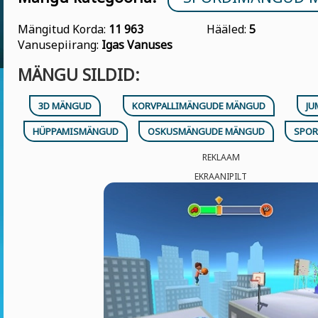
Mängitud Korda:
11 963
Hääled:
5
Vanusepiirang:
Igas Vanuses
MÄNGU SILDID:
3D MÄNGUD
KORVPALLIMÄNGUDE MÄNGUD
JU
HÜPPAMISMÄNGUD
OSKUSMÄNGUDE MÄNGUD
SPOR
REKLAAM
EKRAANIPILT