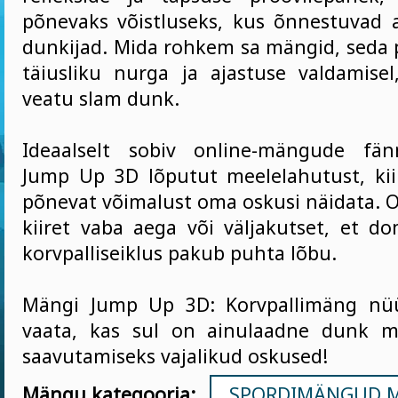
põnevaks võistluseks, kus õnnestuvad 
dunkijad. Mida rohkem sa mängid, seda
täiusliku nurga ja ajastuse valdamisel
veatu slam dunk.
Ideaalselt sobiv online-mängude fän
Jump Up 3D lõputut meelelahutust, ki
põnevat võimalust oma oskusi näidata. O
kiiret vaba aega või väljakutset, et do
korvpalliseiklus pakub puhta lõbu.
Mängi Jump Up 3D: Korvpallimäng nüü
vaata, kas sul on ainulaadne dunk ma
saavutamiseks vajalikud oskused!
Mängu kategooria:
SPORDIMÄNGUD 