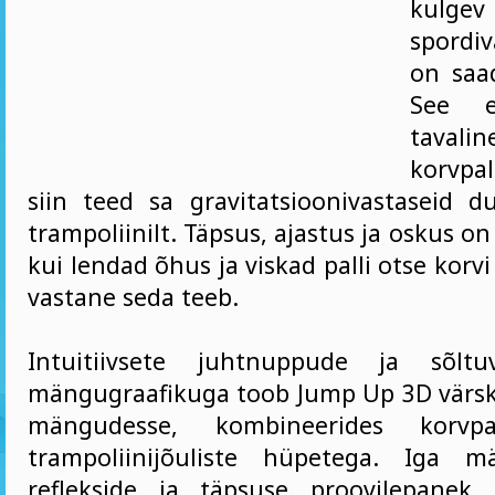
kulgev
spordiv
on saad
See e
tavalin
korvpa
siin teed sa gravitatsioonivastaseid d
trampoliinilt. Täpsus, ajastus ja oskus o
kui lendad õhus ja viskad palli otse korvi
vastane seda teeb.
Intuitiivsete juhtnuppude ja sõltu
mängugraafikuga toob Jump Up 3D värsk
mängudesse, kombineerides korvpal
trampoliinijõuliste hüpetega. Iga 
reflekside ja täpsuse proovilepanek,