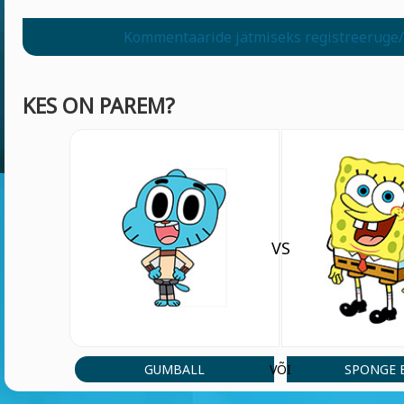
Kommentaaride jätmiseks registreeruge/
KES ON PAREM?
VS
GUMBALL
SPONGE 
VÕI