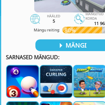
MÄNGITUD
HÄÄLED
KORDA
5
11 96
80%
Mängu reiting:
MÄNGI
SARNASED MÄNGUD: