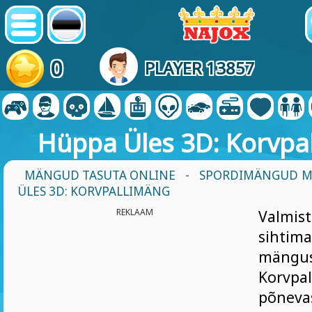
0
PLAYER 13857
Hüppa Üles 3D: Korvpa
MÄNGUD TASUTA ONLINE
-
SPORDIMÄNGUD 
ÜLES 3D: KORVPALLIMÄNG
REKLAAM
Valmi
sihtim
mängus
Korvpal
põneva