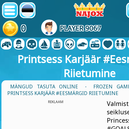
0
PLAYER 9067
Printsess Karjäär #Ee
Riietumine
MÄNGUD TASUTA ONLINE
-
FROZEN GAM
PRINTSESS KARJÄÄR #EESMÄRGID RIIETUMINE
REKLAAM
Valmi
seikl
Princ
#GOAL