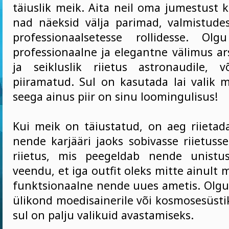
täiuslik meik. Aita neil oma jumestust k
nad näeksid välja parimad, valmistud
professionaalsetesse rollidesse. Olg
professionaalne ja elegantne välimus arst
ja seikluslik riietus astronaudile, 
piiramatud. Sul on kasutada lai valik me
seega ainus piir on sinu loomingulisus!
Kui meik on täiustatud, on aeg riietada
nende karjääri jaoks sobivasse riietusse
riietus, mis peegeldab nende unistus
veendu, et iga outfit oleks mitte ainult 
funktsionaalne nende uues ametis. Olgu s
ülikond moedisainerile või kosmosesüsti
sul on palju valikuid avastamiseks.