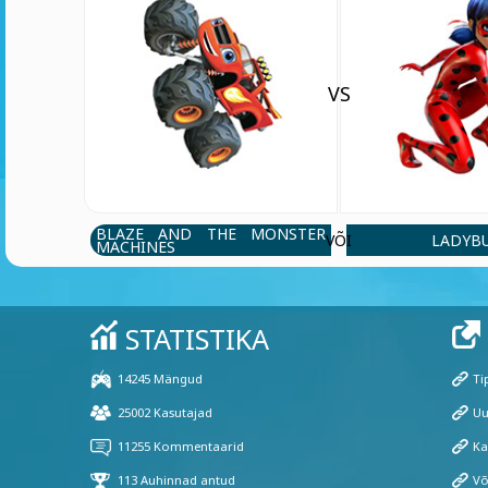
VS
BLAZE AND THE MONSTER
LADYB
VÕI
MACHINES