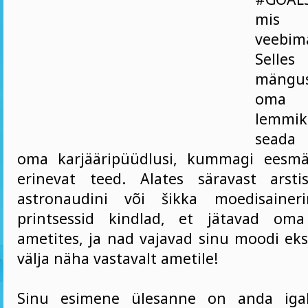
mis 
veebim
Selle
mängus
oma
lemmikp
seada 
oma karjääripüüdlusi, kummagi eesmä
erinevat teed. Alates säravast arsti
astronaudini või šikka moedisainer
printsessid kindlad, et jätavad oma 
ametites, ja nad vajavad sinu moodi eks
välja näha vastavalt ametile!
Sinu esimene ülesanne on anda igale