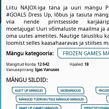
Liitu NAJOX-iga täna ja uuri mängu P
#GOALS Dress Up, lõbus ja tasuta mäng,
viia nende printsesside karjäär
moetajuga! Uuri võimaluste maailma ja a
oma uutes ametites. Nautige täiusliku k
loomist selles kaasahaaravas ja stiilses 
Mängu kategooria:
FROZEN GAMES 
Mängitud Korda:
12 642
Hääled:
18
Vanusepiirang:
Igas Vanuses
MÄNGU SILDID:
KLEIT UP MÄNGUD
MOEMÄNGUD
FROZE
MÄNGUD TÜDRUKUTELE MÄNGUD MÄNGUD
MAKE UP GAMES MÄNGUD
PRINTSESSIMÄ