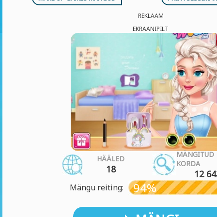
REKLAAM
EKRAANIPILT
MÄNGITUD
HÄÄLED
KORDA
18
12 64
94%
Mängu reiting: