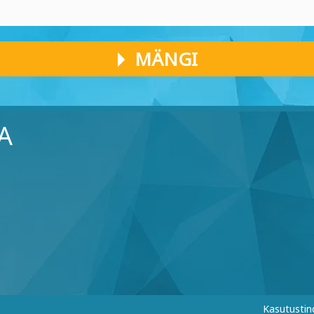
MÄNGI
A
Kasutusti