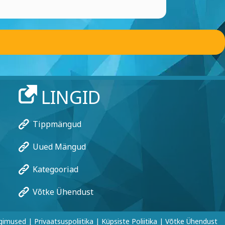
LINGID
Tippmängud
Uued Mängud
Kategooriad
Võtke Ühendust
ngimused
|
Privaatsuspoliitika
|
Küpsiste Poliitika
|
Võtke Ühendust