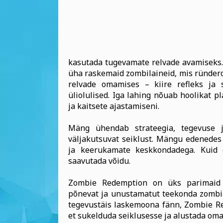
kasutada tugevamate relvade avamiseks. 
üha raskemaid zombilaineid, mis ründeroh
relvade omamises – kiire refleks ja 
üliolulised. Iga lahing nõuab hoolikat p
ja kaitsete ajastamiseni.
Mäng ühendab strateegia, tegevuse j
väljakutsuvat seiklust. Mängu edenedes 
ja keerukamate keskkondadega. Kuid õ
saavutada võidu.
Zombie Redemption on üks parimaid 
põnevat ja unustamatut teekonda zombi
tegevustäis laskemoona fänn, Zombie Re
et sukelduda seiklusesse ja alustada oma 