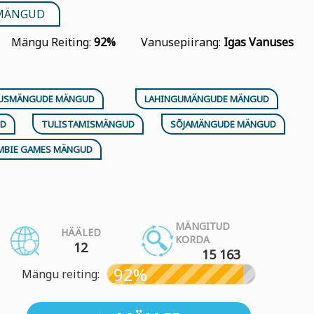
 MÄNGUD
Mängu Reiting:
92%
Vanusepiirang:
Igas Vanuses
LUSMÄNGUDE MÄNGUD
LAHINGUMÄNGUDE MÄNGUD
UD
TULISTAMISMÄNGUD
SÕJAMÄNGUDE MÄNGUD
MBIE GAMES MÄNGUD
MÄNGITUD
HÄÄLED
KORDA
12
15 163
92%
Mängu reiting: