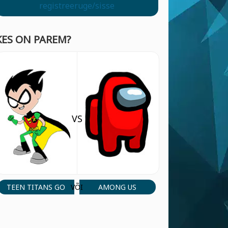
registreeruge/sisse
KES ON PAREM?
VS
TEEN TITANS GO
AMONG US
VÕI