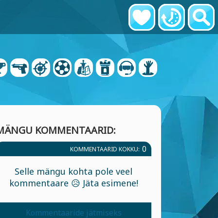
MÄNGU KOMMENTAARID:
0
KOMMENTAARID KOKKU:
Selle mängu kohta pole veel
kommentaare 😥 Jäta esimene!
Kommentaaride jätmiseks