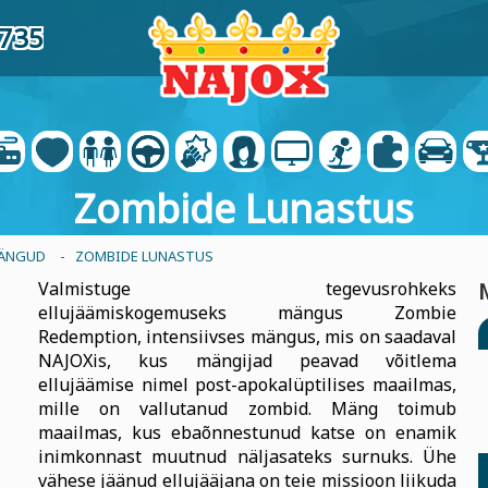
2735
Zombide Lunastus
MÄNGUD
- ZOMBIDE LUNASTUS
Valmistuge tegevusrohkeks
ellujäämiskogemuseks mängus Zombie
Redemption, intensiivses mängus, mis on saadaval
NAJOXis, kus mängijad peavad võitlema
ellujäämise nimel post-apokalüptilises maailmas,
mille on vallutanud zombid. Mäng toimub
maailmas, kus ebaõnnestunud katse on enamik
inimkonnast muutnud näljasateks surnuks. Ühe
vähese jäänud ellujääjana on teie missioon liikuda