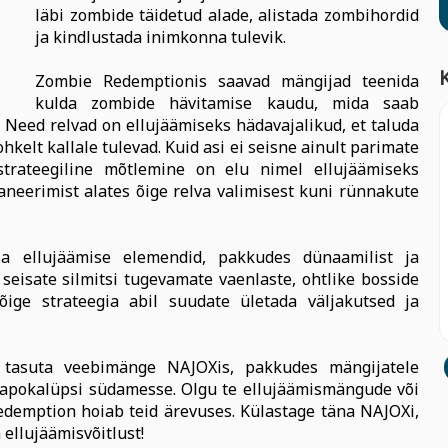
läbi zombide täidetud alade, alistada zombihordid
ja kindlustada inimkonna tulevik.
Zombie Redemptionis saavad mängijad teenida
kulda zombide hävitamise kaudu, mida saab
Need relvad on ellujäämiseks hädavajalikud, et taluda
kelt kallale tulevad. Kuid asi ei seisne ainult parimate
strateegiline mõtlemine on elu nimel ellujäämiseks
laneerimist alates õige relva valimisest kuni rünnakute
a ellujäämise elemendid, pakkudes dünaamilist ja
seisate silmitsi tugevamate vaenlaste, ohtlike bosside
ige strateegia abil suudate ületada väljakutsed ja
tasuta veebimänge NAJOXis, pakkudes mängijatele
apokalüpsi südamesse. Olgu te ellujäämismängude või
demption hoiab teid ärevuses. Külastage täna NAJOXi,
ellujäämisvõitlust!