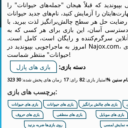
 بپیوندید که قبلاً هیجان "جمله‌های حیوانات" را
هارت‌هایتان را آزمایش کنید، نام‌های جدید حیوانات
از رضایت حل هر سطح چالش‌برانگیز لذت ببرید. با
دسترسی آسان، این بازی برای هر کسی که به
آنلاین سرگرم‌کننده و رایگان است، کامل است.
امروز به ماجراجویی بپیوندید در Najox.com، جایی که "جمله‌های
حیوانات" منتظر شماست!
دسته بازی:
بازی های پازل
ام سنین
82%
امتیاز بازی:
رای:
17
زمان های پخش شده:
30 323
برچسب های بازی:
بازی های چالش برانگیز
بازی های حیوانات
بازی های حیوانات
بازی های موبایل
بازی های منطقی
بازی های حروف
ه نمایش لمسی
روی بازی‌ها ضربه بزنید