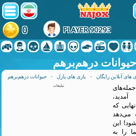
0
PLAYER 90293
یوانات درهم‌برهم
 های آنلاین رایگان
-
بازی های پازل
- حیوانات درهم‌برهم
مله‌های
تبلیغات
آمدید،
نهایی که
 می‌دهد
ود! این
ا را به