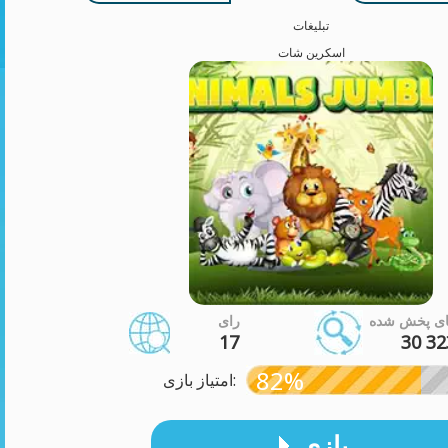
تبلیغات
اسکرین شات
ای پخش شده
رای
17
30 32
82%
امتیاز بازی:
بازی