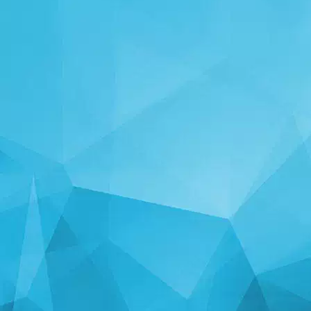
TILASTOT
14253 Pelit
25006 Käyttäjät
11255 Kommentit