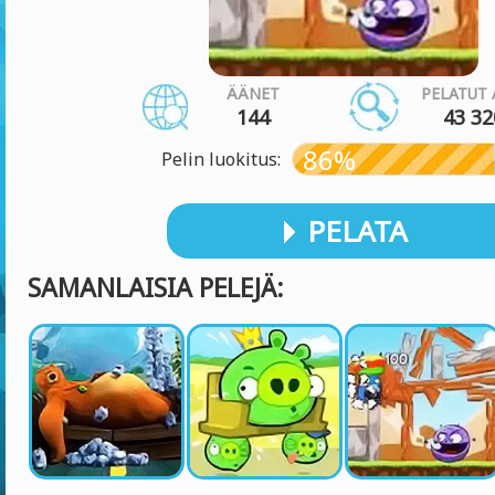
ÄÄNET
PELATUT 
144
43 32
86%
Pelin luokitus:
PELATA
SAMANLAISIA PELEJÄ: