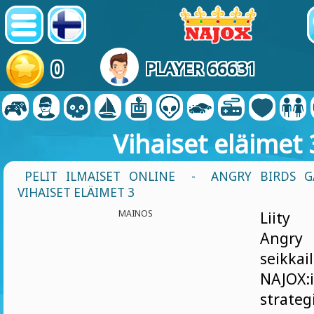
0
PLAYER 66631
Vihaiset eläimet 
PELIT ILMAISET ONLINE
-
ANGRY BIRDS G
VIHAISET ELÄIMET 3
MAINOS
Liity 
Angry
seikkai
NAJOX
strateg