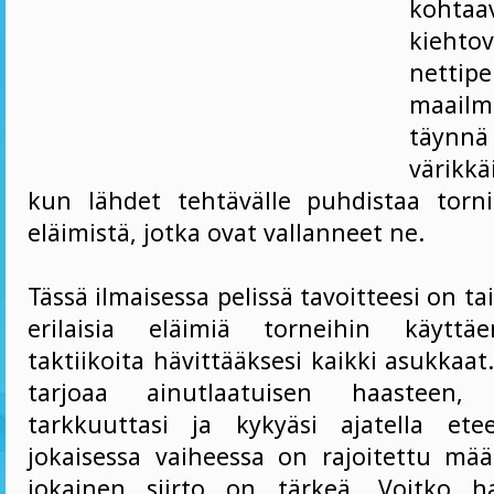
kohtaa
kiehtov
nettipe
maailm
täynn
värikk
kun lähdet tehtävälle puhdistaa tornit
eläimistä, jotka ovat vallanneet ne.
Tässä ilmaisessa pelissä tavoitteesi on ta
erilaisia eläimiä torneihin käyttäe
taktiikoita hävittääksesi kaikki asukkaat
tarjoaa ainutlaatuisen haasteen,
tarkkuuttasi ja kykyäsi ajatella ete
jokaisessa vaiheessa on rajoitettu mää
jokainen siirto on tärkeä. Voitko ha