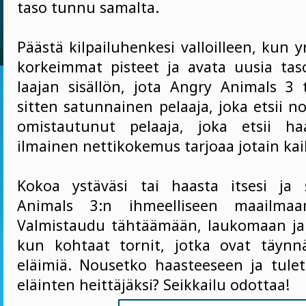
taso tunnu samalta.
Päästä kilpailuhenkesi valloilleen, kun y
korkeimmat pisteet ja avata uusia taso
laajan sisällön, jota Angry Animals 3 t
sitten satunnainen pelaaja, joka etsii no
omistautunut pelaaja, joka etsii ha
ilmainen nettikokemus tarjoaa jotain kaik
Kokoa ystäväsi tai haasta itsesi ja 
Animals 3:n ihmeelliseen maailmaan
Valmistaudu tähtäämään, laukomaan ja
kun kohtaat tornit, jotka ovat täynn
eläimiä. Nousetko haasteeseen ja tuletk
eläinten heittäjäksi? Seikkailu odottaa!