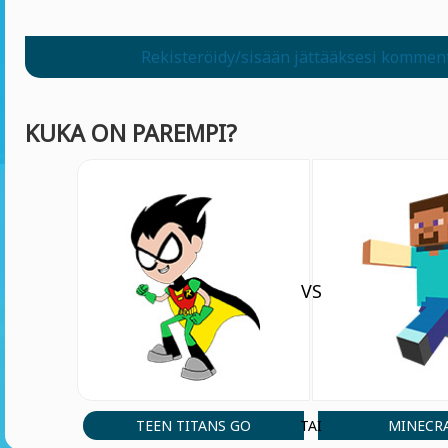
Rekisteröidy/sisään jättääksesi kommen
KUKA ON PAREMPI?
VS
TEEN TITANS GO
MINECR
TAI