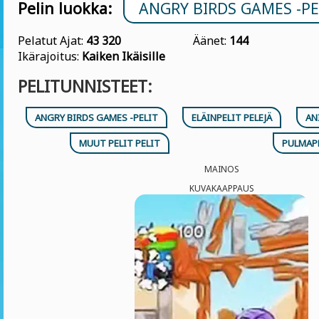
Pelin luokka:
ANGRY BIRDS GAMES -PE
Pelatut Ajat:
43 320
Äänet:
144
Ikärajoitus:
Kaiken Ikäisille
PELITUNNISTEET:
ANGRY BIRDS GAMES -PELIT
ELÄINPELIT PELEJÄ
AN
MUUT PELIT PELIT
PULMAPE
MAINOS
KUVAKAAPPAUS