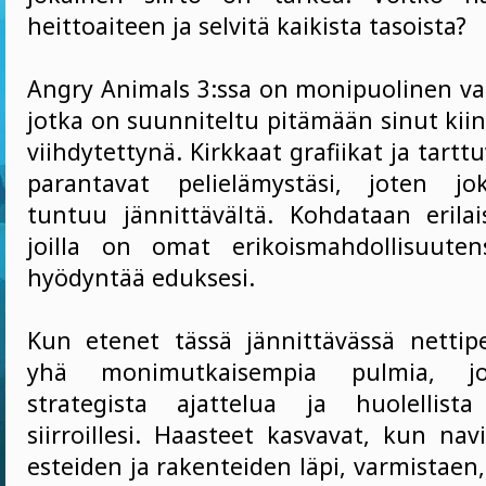
heittoaiteen ja selvitä kaikista tasoista?
Angry Animals 3:ssa on monipuolinen val
jotka on suunniteltu pitämään sinut kii
viihdytettynä. Kirkkaat grafiikat ja tartt
parantavat pelielämystäsi, joten jo
tuntuu jännittävältä. Kohdataan erilais
joilla on omat erikoismahdollisuuten
hyödyntää eduksesi.
Kun etenet tässä jännittävässä nettipe
yhä monimutkaisempia pulmia, jo
strategista ajattelua ja huolellista
siirroillesi. Haasteet kasvavat, kun navi
esteiden ja rakenteiden läpi, varmistaen,