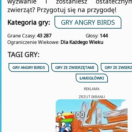
wyzwanie i zostaniesz ostateczn
zwierząt? Przygotuj się na przygodę!
Kategoria gry:
GRY ANGRY BIRDS
Grane Czasy:
43 287
Głosy:
144
Ograniczenie Wiekowe:
Dla Każdego Wieku
TAGI GRY:
GRY ANGRY BIRDS
GRY ZE ZWIERZĘTAMI
GRY ZE ZWIER
ŁAMIGŁÓWKI
REKLAMA
ZRZUT EKRANU