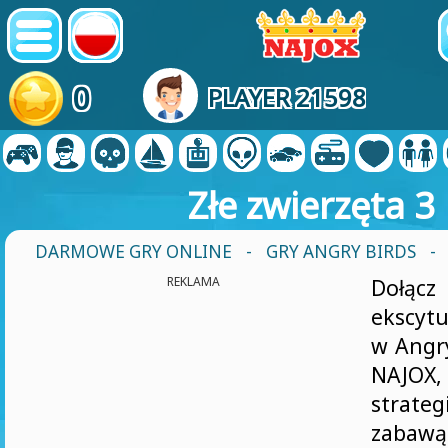
0
PLAYER 21598
Złe zwierzęta 3
DARMOWE GRY ONLINE
-
GRY ANGRY BIRDS
-
REKLAMA
Doł
ekscytu
w Angr
NAJO
strateg
za