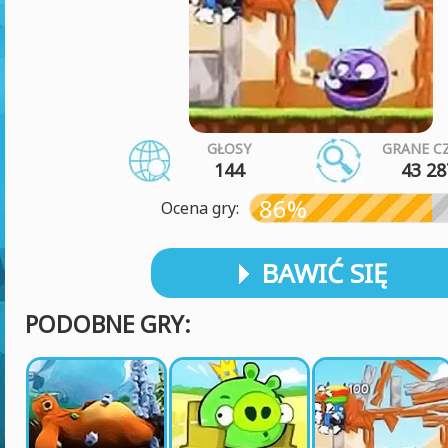
GŁOSY
GRANE C
144
43 28
86%
Ocena gry:
BAWIĆ SIĘ
PODOBNE GRY: