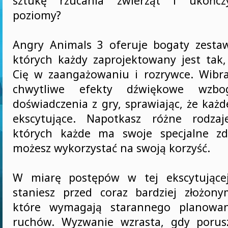
sztukę rzucania zwierząt i ukończy
poziomy?
Angry Animals 3 oferuje bogaty zesta
których każdy zaprojektowany jest tak
Cię w zaangażowaniu i rozrywce. Wibrac
chwytliwe efekty dźwiękowe wzbo
doświadczenia z gry, sprawiając, że każd
ekscytujące. Napotkasz różne rodzaj
których każde ma swoje specjalne zdo
możesz wykorzystać na swoją korzyść.
W miarę postępów w tej ekscytującej
staniesz przed coraz bardziej złożon
które wymagają starannego planowani
ruchów. Wyzwanie wzrasta, gdy porusz