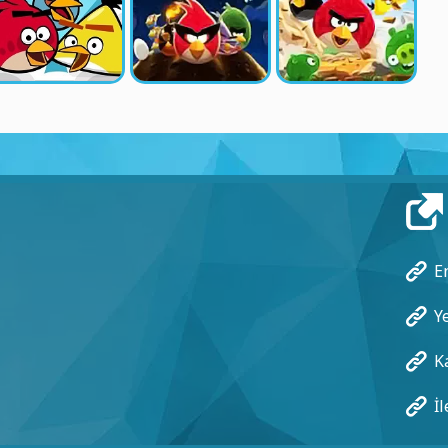
E
Y
K
İl