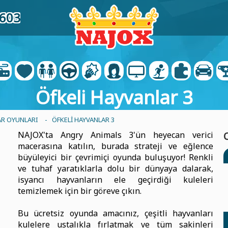
3603
Öfkeli Hayvanlar 3
AR OYUNLARI
- ÖFKELI HAYVANLAR 3
NAJOX'ta Angry Animals 3'ün heyecan verici
macerasına katılın, burada strateji ve eğlence
büyüleyici bir çevrimiçi oyunda buluşuyor! Renkli
ve tuhaf yaratıklarla dolu bir dünyaya dalarak,
isyancı hayvanların ele geçirdiği kuleleri
temizlemek için bir göreve çıkın.
Bu ücretsiz oyunda amacınız, çeşitli hayvanları
kulelere ustalıkla fırlatmak ve tüm sakinleri