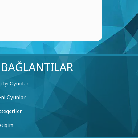
BAĞLANTILAR
n Iyi Oyunlar
eni Oyunlar
ategoriler
etişim