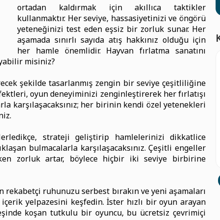
ortadan kaldırmak için akıllıca taktikler
kullanmaktır. Her seviye, hassasiyetinizi ve öngörü
yeteneğinizi test eden eşsiz bir zorluk sunar. Her
aşamada sınırlı sayıda atış hakkınız olduğu için
her hamle önemlidir. Hayvan fırlatma sanatını
abilir misiniz?
ecek şekilde tasarlanmış zengin bir seviye çeşitliliğine
 efektleri, oyun deneyiminizi zenginleştirerek her fırlatışı
arla karşılaşacaksınız; her birinin kendi özel yetenekleri
niz.
ledikçe, strateji geliştirip hamlelerinizi dikkatlice
laşan bulmacalarla karşılaşacaksınız. Çeşitli engeller
en zorluk artar, böylece hiçbir iki seviye birbirine
n rekabetçi ruhunuzu serbest bırakın ve yeni aşamaları
çerik yelpazesini keşfedin. İster hızlı bir oyun arayan
eşinde koşan tutkulu bir oyuncu, bu ücretsiz çevrimiçi