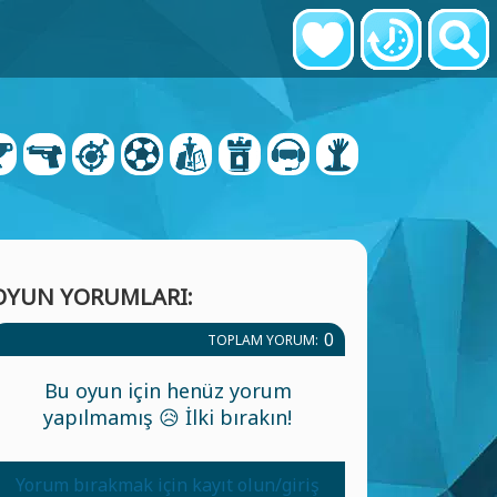
OYUN YORUMLARI:
0
TOPLAM YORUM:
Bu oyun için henüz yorum
yapılmamış 😥 İlki bırakın!
Yorum bırakmak için kayıt olun/giriş