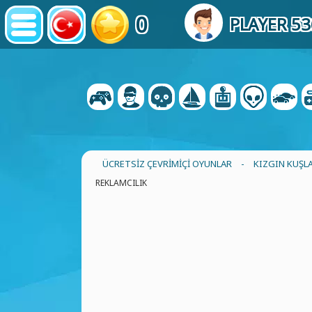
0
PLAYER 5
ÜCRETSIZ ÇEVRIMIÇI OYUNLAR
-
KIZGIN KUŞL
REKLAMCILIK