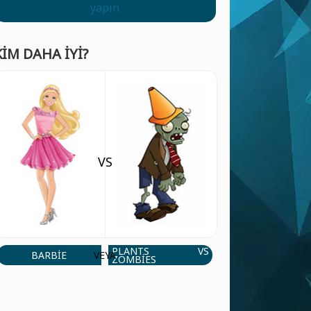
yapın
KIM DAHA IYI?
VS
PLANTS VS
BARBIE
VEYA
ZOMBIES