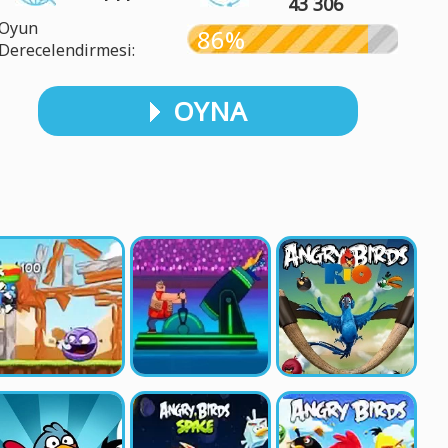
43 306
Oyun
86%
Derecelendirmesi:
OYNA