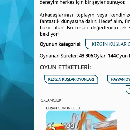
deneyim herkes için bir şeyler sunuyor.
Arkadaşlarınızı toplayın veya kendi
fantastik dünyasına dalın. Hedef alın, fı
hazır olun. Bu fırsatı değerlendirecek 
bekliyor!
Oyunun kategorisi:
KIZGIN KUŞLAR 
Oynanan Süreler:
43 306
Oylar:
144
Oyun 
OYUN ETIKETLERI:
KIZGIN KUŞLAR OYUNLARI
HAYVAN O
REKLAMCILIK
EKRAN GÖRÜNTÜSÜ