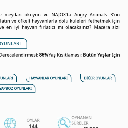
nize meydan okuyun ve NAJOX'ta Angry Animals 3'ün
rlatın ve öfkeli hayvanlarla dolu kuleleri fethetmek için
ve en iyi hayvan fırlatıcı mı olacaksınız? Macera sizi
OYUNLARI
Derecelendirmesi:
86%
Yaş Kısıtlaması:
Bütün Yaşlar Için
YUNLARI
HAYVANLAR OYUNLARI
DIĞER OYUNLAR
YAPBOZ OYUNLARI
OYNANAN
OYLAR
SÜRELER
144