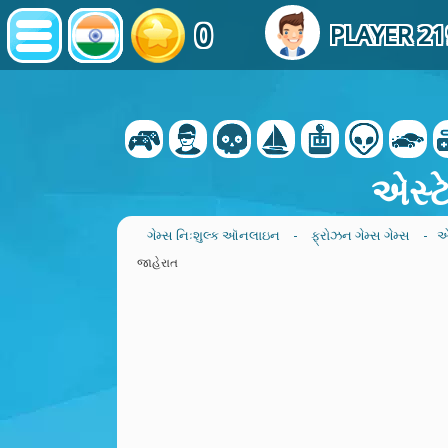
0
PLAYER 2
એસ્ટ
ગેમ્સ નિઃશુલ્ક ઑનલાઇન
-
ફ્રોઝન ગેમ્સ ગેમ્સ
- એસ
જાહેરાત