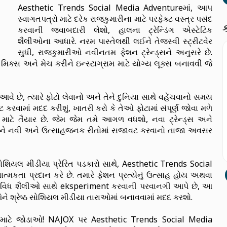
Aesthetic Trends Social Media Adventureમાં, આપ
સ્વાગતપત્રો માટે દરેક રાજકુમારીના માટે પરફેક્ટ વસ્ત્ર પસંદ
ક
કરવાની જવાબદારી લેશો, હાલના ટ્રેન્ડિંગ એસ્ટેટિક
શૈલીઓના આધારે. નરમ પાસ્તેલથી લઈને તેજસ્વી સ્ટ્રીટવેર
સુધી, રાજકુમારીઓ નવીનતમ ફેશન ટ્રેન્ડ્સને અનુસરે છે.
 મિક્સ અને મેચ કરીને ઇન્સ્ટાગ્રામ માટે યોગ્ય લૂક્સ બનાવવી જે
 આવે છે, ત્યારે ફોટો લેવાનો અને તેને દુનિયા સાથે વહેંચવાનો સમય
રવામાં મદદ કરીશું, ખાતરી કરો કે તેઓ ફોટામાં સંપૂર્ણ જોવા મળે
ટે તૈયાર છે. જેમ જેમ તમે આગળ વધશો, નવા ટ્રેન્ડ્સ અને
ીઓને નવી અને ઉત્સાહજનક રીતોમાં સજાવટ કરવાનો તાજા અવસર
સોશિયલ મીડીયા પ્રેરિત પડકારો સાથે, Aesthetic Trends Social
કતા પ્રદાન કરે છે. તમારે ફેશન પ્રત્યેનું ઉત્સાહ હોય અથવા
વિવિધ શૈલીઓ સાથે eksperiment કરવાની પરવાનગી આપે છે, આ
ે શ્રેષ્ઠ સોશિયલ મીડીયા તારાઓમાં બનાવવામાં મદદ કરશો.
 માટે જોડાઓ! NAJOX પર Aesthetic Trends Social Media