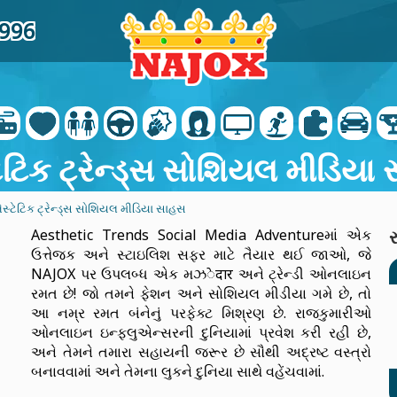
1996
ેટિક ટ્રેન્ડ્સ સોશિયલ મીડિયા
્ટેટિક ટ્રેન્ડ્સ સોશિયલ મીડિયા સાહસ
Aesthetic Trends Social Media Adventureમાં એક
ઉત્તેજક અને સ્ટાઇલિશ સફર માટે તૈયાર થઈ જાઓ, જે
NAJOX પર ઉપલબ્ધ એક મઝेदार અને ટ્રેન્ડી ઓનલાઇન
રમત છે! જો તમને ફેશન અને સોશિયલ મીડીયા ગમે છે, તો
આ નમ્ર રમત બંનેનું પરફેક્ટ મિશ્રણ છે. રાજકુમારીઓ
ઓનલાઇન ઇન્ફલુએન્સરની દુનિયામાં પ્રવેશ કરી રહી છે,
અને તેમને તમારા સહાયની જરૂર છે સૌથી અદ્રષ્ટ વસ્ત્રો
બનાવવામાં અને તેમના લુકને દુનિયા સાથે વહેંચવામાં.