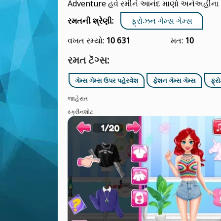
Adventure હવે રમીને આનંદ માણો અનેઅહીંના 
રમતની શ્રેણી:
ફ્રોઝન ગેમ્સ ગેમ્સ
વખત રમ્યો:
10 631
મત:
10
રમત ટૅગ્સ:
ગેમ્સ ગેમ્સ ઉપર પહેરવેશ
ફેશન ગેમ્સ ગેમ્સ
ફ્ર
જાહેરાત
સ્ક્રીનશોટ