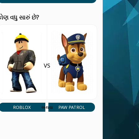
ોણ વધુ સારું છે?
VS
ROBLOX
PAW PATROL
અથવા