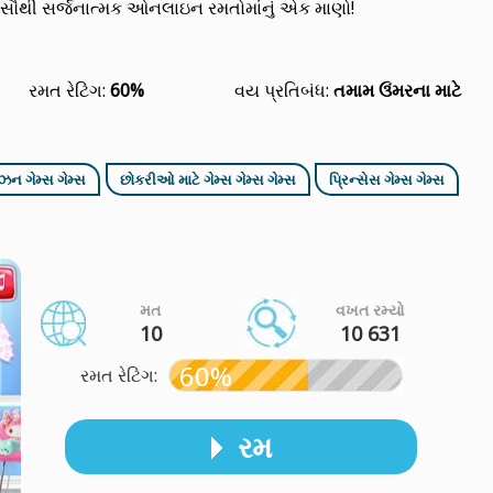
સૌથી સર્જનાત્મક ઓનલાઇન રમતોમાંનું એક માણો!
રમત રેટિંગ:
60%
વય પ્રતિબંધ:
તમામ ઉંમરના માટે
ોઝન ગેમ્સ ગેમ્સ
છોકરીઓ માટે ગેમ્સ ગેમ્સ ગેમ્સ
પ્રિન્સેસ ગેમ્સ ગેમ્સ
મત
વખત રમ્યો
10
10 631
60%
રમત રેટિંગ:
રમ