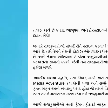
તમારું કાર્ય છે કપડા, આભૂષણ અને હેરસ્ટાઇલને
ધ્યાન ખેંચે!
જ્યારે રાજકુમારીઓ સંપૂર્ણ રીતે સ્ટાઇલ કરવામાં
આવે છે. તમે તેમને તેમની ફોટોઝ ઑનલાઇન પોસ્ટ ક
છે અને તેમના સોશિયલ મીડીયા અનુયાયીઓ મા
પડકારોનો સામનો કરશો, જેથી તમે રાજકુમાર
હંમેશા મળશે.
આકર્ષક ખેલવા પદ્ધતિ, સ્ટાઇલિશ દ્રશ્યો અને 
Media Adventure કલાકોની મજા અને સર્જનાત્મ
ફક્ત મફત રમતો રમવાનું પસંદ હોય જે તમને 
રમત તમને મનોરંજન કરશે જેમ તમે રાજકુમારીઓન
આજે રાજકુમારીઓ સાથે ફેશન-ફોરવર્ડ સાફર