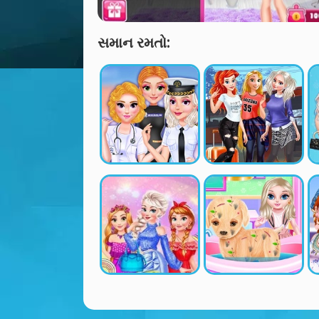
સમાન રમતો: