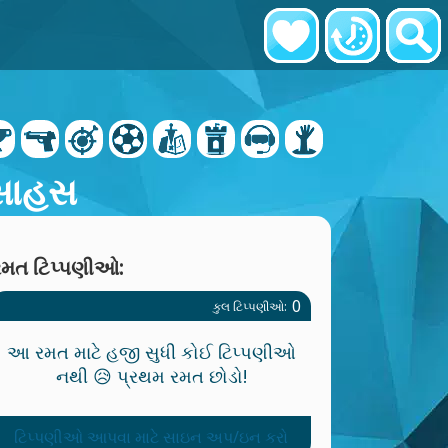
 સાહસ
રમત ટિપ્પણીઓ:
0
કુલ ટિપ્પણીઓ:
આ રમત માટે હજી સુધી કોઈ ટિપ્પણીઓ
નથી 😥 પ્રથમ રમત છોડો!
ટિપ્પણીઓ આપવા માટે સાઇન અપ/ઇન કરો