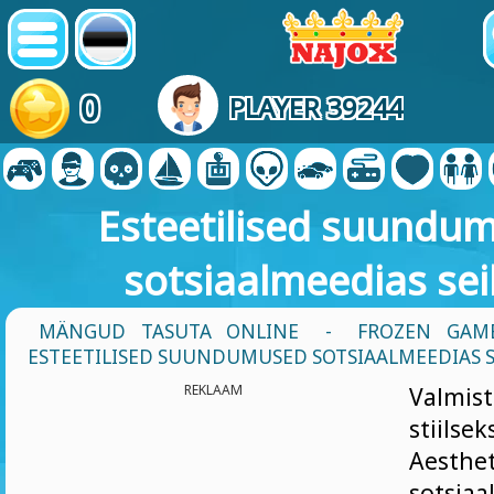
0
PLAYER 39244
Esteetilised suundu
sotsiaalmeedias sei
MÄNGUD TASUTA ONLINE
-
FROZEN GAM
ESTEETILISED SUUNDUMUSED SOTSIAALMEEDIAS S
REKLAAM
Valmis
stiils
Aesth
sotsiaa