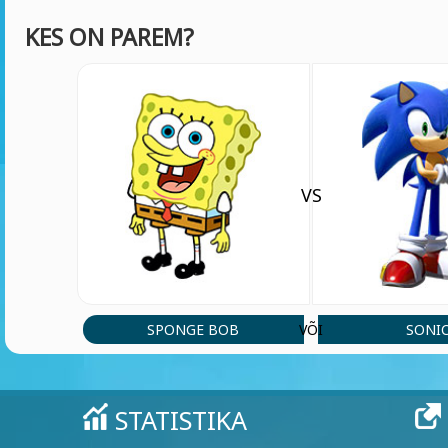
KES ON PAREM?
VS
SPONGE BOB
SONI
VÕI