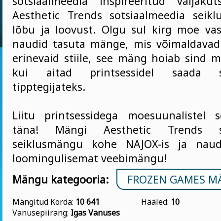
sotsiaalmeedia inspireeritud väljaku
Aesthetic Trends sotsiaalmeedia seik
lõbu ja loovust. Olgu sul kirg moe vast
naudid tasuta mänge, mis võimaldavad
erinevaid stiile, see mäng hoiab sind m
kui aitad printsessidel saada so
tipptegijateks.
Liitu printsessidega moesuunalistel s
täna! Mängi Aesthetic Trends so
seiklusmängu kohe NAJOX-is ja naud
loomingulisemat veebimängu!
Mängu kategooria:
FROZEN GAMES 
Mängitud Korda:
10 641
Hääled:
10
Vanusepiirang:
Igas Vanuses