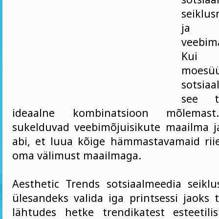
seiklu
ja t
veebim
Kui 
moesü
sotsia
see t
ideaalne kombinatsioon mõlemast.
sukelduvad veebimõjuisikute maailma j
abi, et luua kõige hämmastavamaid riie
oma välimust maailmaga.
Aesthetic Trends sotsiaalmeedia seik
ülesandeks valida iga printsessi jaoks tä
lähtudes hetke trendikatest esteetilist