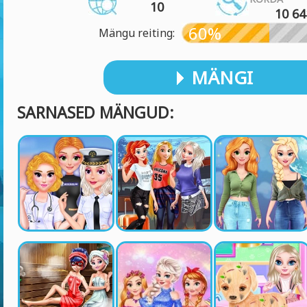
10
10 64
60%
Mängu reiting:
MÄNGI
SARNASED MÄNGUD: