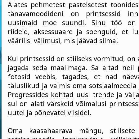
Alates pehmetest pastelsetest toonides
tänavamoodideni on printsessid inn
uusimaid moe suundi. Sinu töö on 
riideid, aksessuaare ja soenguid, et l
väärilisi välimusi, mis jäävad silma!
Kui printsessid on stiilseks vormitud, on 
jagada seda maailmaga. Sa aitad neil
fotosid veebis, tagades, et nad näeva
täiuslikud ja valmis oma sotsiaalmeedia j
Progressides kohtad uusi trende ja välja
sul on alati värskeid võimalusi printsessi
uutel ja põnevatel viisidel.
Oma kaasahaarava mängu, stiilsete 