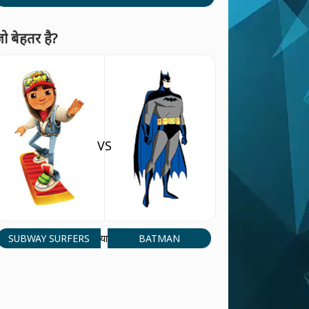
ो बेहतर है?
VS
SUBWAY SURFERS
BATMAN
या