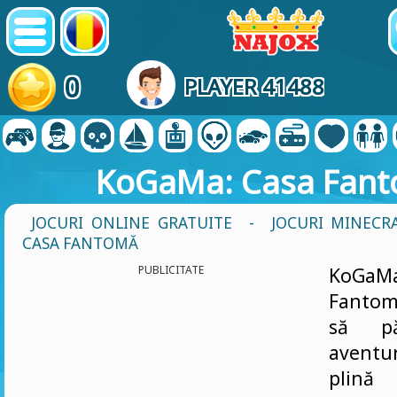
0
PLAYER 41488
KoGaMa: Casa Fan
JOCURI ONLINE GRATUITE
-
JOCURI MINECR
CASA FANTOMĂ
PUBLICITATE
KoGa
Fantom
să pă
aventur
plină