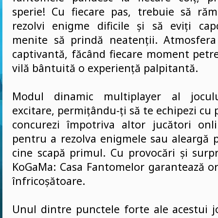
sperie! Cu fiecare pas, trebuie să rămâ
rezolvi enigme dificile și să eviți cap
menite să prindă neatenții. Atmosfer
captivantă, făcând fiecare moment petre
vilă bântuită o experiență palpitantă.
Modul dinamic multiplayer al jocul
excitare, permițându-ți să te echipezi cu 
concurezi împotriva altor jucători onli
pentru a rezolva enigmele sau aleargă 
cine scapă primul. Cu provocări și surpr
KoGaMa: Casa Fantomelor garantează ore
înfricoșătoare.
Unul dintre punctele forte ale acestui 