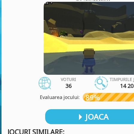
VOTURI
TIMPURILE 
36
14 20
89%
Evaluarea jocului:
JOACA
JOCURI SIMILARE: