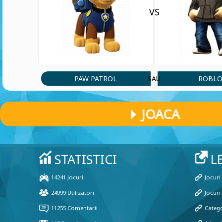
VS
PAW PATROL
ROBLO
SAU
JOACA