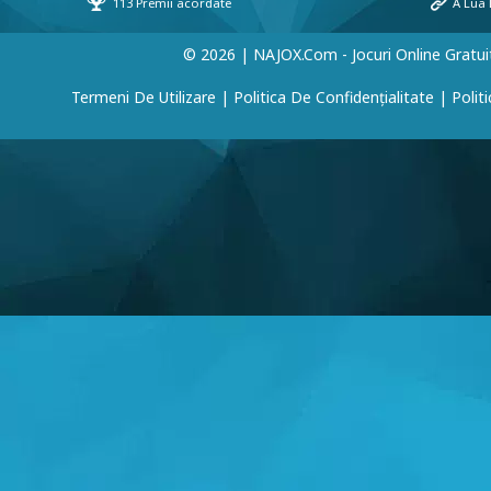
© 2026 | NAJOX.com - Jocuri Online Gratui
Termeni De Utilizare
|
Politica De Confidențialitate
|
Polit