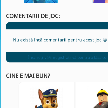
COMENTARII DE JOC:
Nu există încă comentarii pentru acest joc 😥
Înscrieți-vă/înregistrați-vă pentru a lăsa co
CINE E MAI BUN?