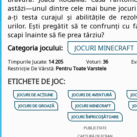
astăzi—unul dintre cele mai bune jocuri
a-ți testa curajul și abilitățile de rezo
urilor. Ești pregătit să te confrunți cu 
scapi înainte să fie prea târziu?
Categoria jocului:
JOCURI MINECRAFT
Timpurile Jucate:
14 205
Voturi:
36
Ev
Restricție De Vârstă:
Pentru Toate Varstele
ETICHETE DE JOC:
JOCURI DE ACȚIUNE
JOCURI DE AVENTURĂ
JO
JOCURI DE GROAZĂ
JOCURI MINECRAFT
JO
JOCURI ÎNFRICOȘĂTOARE
PUBLICITATE
CAPTURĂ DE ECRAN