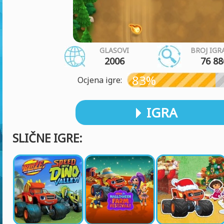
GLASOVI
BROJ IGR
2006
76 88
83%
Ocjena igre:
IGRA
SLIČNE IGRE: