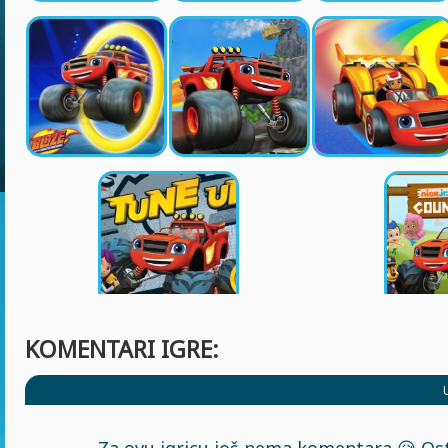
KOMENTARI IGRE:
Za ovu igricu još nema komentara 😥 Ost