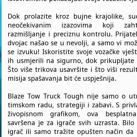
Dok prolazite kroz bujne krajolike, su
neočekivanim izazovima koji zaht
razmišljanje i preciznu kontrolu. Prijatel
dvojac našao se u nevolji, a samo vi mo
se izvuku! Iskoristite svoje vozačke vješ
ih usmjerili na sigurno, dok prikupljat
Što više trikova usavršite i što viši rezu
misija spašavanja bit će uspješnija.
Blaze Tow Truck Tough nije samo o ut
timskom radu, strategiji i zabavi. S pri
živopisnom grafikom, ova besplatna
savršena je za igrače svih uzrasta. Bilo
igrač ili samo tražite opušten način da