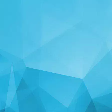
STATISTIKA
14247 Igre
25003 Korisnici