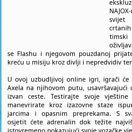
eksk
NAJOX-
svijet
crtani
timski 
oživlja
se Flashu i njegovom pouzdanoj prijat
kreću u misiju kroz divlji i nepredvidiv t
U ovoj uzbudljivoj online igri, igrači će 
Axela na njihovom putu, usavršavajući 
izvan ceste. Testirajte svoje vještine
manevrirate kroz izazovne staze ispu
jarcima i opasnim preprekama. S sv
osjetit ćete adrenalin dok težite najv
istovremeno pokazujući svoje vozačke vje