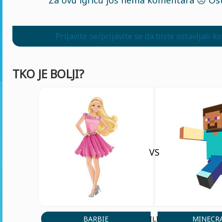
Prijavite se/prijavite se da biste ostavljali 
TKO JE BOLJI?
VS
BARBIE
MINECR
ILI