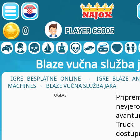
0
PLAYER 66005
Blaze vučna služba 
IGRE BESPLATNE ONLINE
-
IGRE BLAZE A
MACHINES
- BLAZE VUČNA SLUŽBA JAKA
OGLAS
Pripr
nevjero
avantu
Truc
dostu