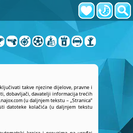
ljučivati takve njezine dijelove, pravne i
ti, dobavljači, davatelji informacija trećih
ww.najox.com (u daljnjem tekstu – „Stranica”
isti datoteke kolačića (u daljnjem tekstu