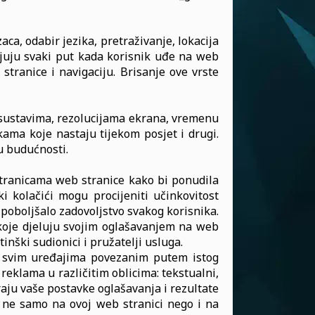
ca, odabir jezika, pretraživanje, lokacija
enjuju svaki put kada korisnik uđe na web
tranice i navigaciju. Brisanje ove vrste
im sustavima, rezolucijama ekrana, vremenu
ama koje nastaju tijekom posjet i drugi.
 u budućnosti.
stranicama web stranice kako bi ponudila
i kolačići mogu procijeniti učinkovitost
e poboljšalo zadovoljstvo svakog korisnika.
 koje djeluju svojim oglašavanjem na web
inški sudionici i pružatelji usluga.
na svim uređajima povezanim putem istog
eklama u različitim oblicima: tekstualni,
iraju vaše postavke oglašavanja i rezultate
a ne samo na ovoj web stranici nego i na