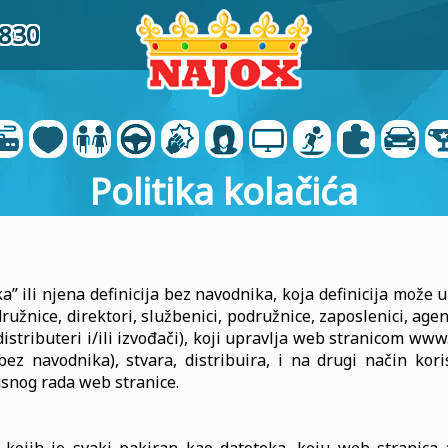
9830
Politika kolačića
” ili njena definicija bez navodnika, koja definicija može uk
družnice, direktori, službenici, podružnice, zaposlenici, agen
i, distributeri i/ili izvođači), koji upravlja web stranicom w
e bez navodnika), stvara, distribuira, i na drugi način kor
usnog rada web stranice.