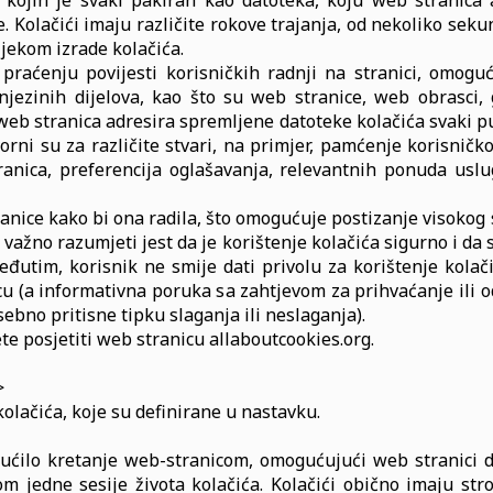
od kojih je svaki pakiran kao datoteka, koju web stranic
. Kolačići imaju različite rokove trajanja, od nekoliko seku
tijekom izrade kolačića.
praćenju povijesti korisničkih radnji na stranici, omog
njezinih dijelova, kao što su web stranice, web obrasci, 
web stranica adresira spremljene datoteke kolačića svaki put
govorni su za različite stvari, na primjer, pamćenje korisni
anica, preferencija oglašavanja, relevantnih ponuda uslug
ranice kako bi ona radila, što omogućuje postizanje visokog 
važno razumjeti jest da je korištenje kolačića sigurno i da 
eđutim, korisnik ne smije dati privolu za korištenje kolač
u (a informativna poruka sa zahtjevom za prihvaćanje ili o
ebno pritisne tipku slaganja ili neslaganja).
te posjetiti web stranicu allaboutcookies.org.
>
olačića, koje su definirane u nastavku.
ućilo kretanje web-stranicom, omogućujući web stranici 
kom jedne sesije života kolačića. Kolačići obično imaju str