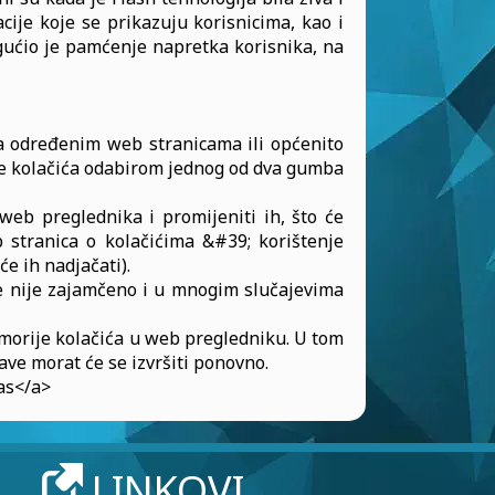
acije koje se prikazuju korisnicima, kao i
ogućio je pamćenje napretka korisnika, na
na određenim web stranicama ili općenito
nje kolačića odabirom jednog od dva gumba
web preglednika i promijeniti ih, što će
b stranica o kolačićima &#39; korištenje
e ih nadjačati).
ce nije zajamčeno i u mnogim slučajevima
emorije kolačića u web pregledniku. U tom
ave morat će se izvršiti ponovno.
as</a>
LINKOVI