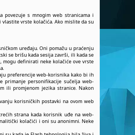
ica povezuje s mnogim web stranicama i
lastite vrste kolačića. Ako mislite da su
risničkom uređaju. Oni pomažu u praćenju
ki se brišu kada sesija završi, ili kada se
, mogu definirati neke kolačiće ove vrste
a.
maju preferencije web-korisnika kako bi ih
e primanje personifikacije sučelja web-
m ili promjenom jezika stranice. Nakon
žavanju korisničkih postavki na ovom web
 trećih strana kada korisnik uđe na web-
alitički kolačići i oni su anonimni. Neke
ni su kada je Flash tehnologija bila živa i