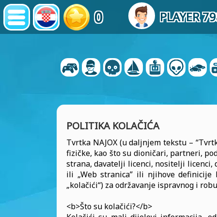
0
PLAYER 7
POLITIKA KOLAČIĆA
Tvrtka NAJOX (u daljnjem tekstu – “Tvrtka
fizičke, kao što su dioničari, partneri, po
strana, davatelji licenci, nositelji licenc
ili „Web stranica” ili njihove definicij
„kolačići“) za održavanje ispravnog i rob
<b>Što su kolačići?</b>