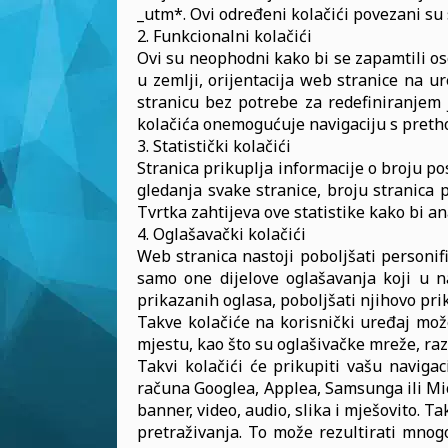
_utm*. Ovi određeni kolačići povezani su
2. Funkcionalni kolačići
Ovi su neophodni kako bi se zapamtili oso
u zemlji, orijentacija web stranice na u
stranicu bez potrebe za redefiniranjem 
kolačića onemogućuje navigaciju s preth
3. Statistički kolačići
Stranica prikuplja informacije o broju po
gledanja svake stranice, broju stranica
Tvrtka zahtijeva ove statistike kako bi an
4. Oglašavački kolačići
Web stranica nastoji poboljšati personi
samo one dijelove oglašavanja koji u na
prikazanih oglasa, poboljšati njihovo prik
Takve kolačiće na korisnički uređaj mož
mjestu, kao što su oglašivačke mreže, razm
Takvi kolačići će prikupiti vašu navig
računa Googlea, Applea, Samsunga ili Mic
banner, video, audio, slika i mješovito. T
pretraživanja. To može rezultirati mnog