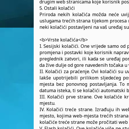
drugim web stranicama koje korisnik pos
5. Ostali kolačići
Priroda nekih kolačića možda neće uvi
uslugama trećih strana tijekom procesa n
neki kolačići postavljeni na vaš uređaj su
<b>Vrste kolačića</b>
I. Sesijski kolačići. One vrijede samo 
promjena i postavki koje korisnik napravi 
preglednik zatvori, ili kada se uređaj p
da žive dulje od gore navedenih točaka u
II. Kolačići za praćenje. Ovi kolačići su
lakše upotrijebili prilikom sljedećeg 
mjesta bez ponovnog postavljanja. To 
datuma isteka, ti se kolačići automatski b
III. Kolačići prve strane. Ove kolačiće
mjestu.
IV. Kolačići treće strane. Izrađuju ih 
mjesto, kojima web-mjesta trećih strana 
kolačiće treće strane može pročitati web
V. Flash kolačići. Ove kolačiće više ne st