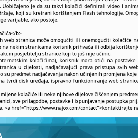
 Uobičajeno je da su takvi kolačići definirali video i anim
ržaje, koji su kreirani korištenjem Flash tehnologije. Om
uge varijable, ako postoje.
ačića</b>
ih web stranica može omogućiti ili onemogućiti kolačiće 
e na nekim stranicama korisnik prihvaća ili odbija korište
kom posjetitelju stranice koji to još nije učinio.
nternetskim kolačićima), korisnik mora otići na postavke 
ranica u cijelosti, nadjačavajući prava pristupa svih we
ko su predmet nadjačavanja nakon učinjenih promjena koje ć
na tvrdi disk uređaja, ispravno funkcioniranje web strani
imljene kolačiće ili neke njihove dijelove čišćenjem predm
nici, sve prilagodbe, postavke i ispunjavanje postupka prij
ća, <a href="https://www.najox.com/contact">kontaktirajte n
A