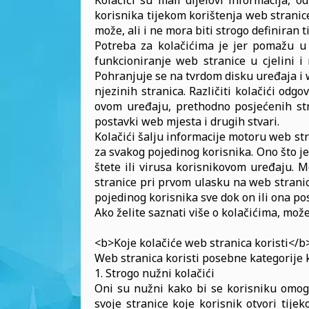
Kolačići su mali dijelovi informacija, 
korisnika tijekom korištenja web stranice
može, ali i ne mora biti strogo definiran 
Potreba za kolačićima je jer pomažu u 
funkcioniranje web stranice u cjelini i 
Pohranjuje se na tvrdom disku uređaja i 
njezinih stranica. Različiti kolačići od
ovom uređaju, prethodno posjećenih str
postavki web mjesta i drugih stvari.
Kolačići šalju informacije motoru web st
za svakog pojedinog korisnika. Ono što je 
štete ili virusa korisnikovom uređaju. M
stranice pri prvom ulasku na web stranic
pojedinog korisnika sve dok on ili ona pos
Ako želite saznati više o kolačićima, može
<b>Koje kolačiće web stranica koristi</b
Web stranica koristi posebne kategorije k
1. Strogo nužni kolačići
Oni su nužni kako bi se korisniku omog
svoje stranice koje korisnik otvori tije