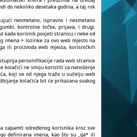
a automatski kreira i preuzima na uređaj
ndi do nekoliko desetaka godina, a taj rok
ućujući nesmetano, ispravno i nesmetano
gumbi, kontrolne točke, prijava, i drugi.
 kada korisnik posjeti stranicu i neke od
čkog imena + lozinke za ovo web mjesto na
a ili proizvoda web mjesta, korisničkih
stupnja personifikacije rada web stranice
se kolačići ne smiju koristiti za nanošenje
ića, koji se od njega traže u sučelju web
dbijanje kolačića bit će prikazana svakog
da zapamti određenog korisnika kroz sve
ogo definirana imena, kao što su _ga* ili