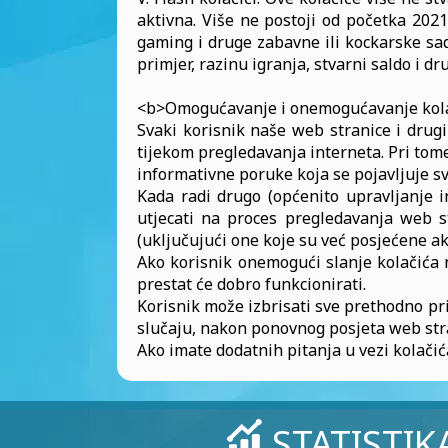
aktivna. Više ne postoji od početka 2021.
gaming i druge zabavne ili kockarske sad
primjer, razinu igranja, stvarni saldo i dr
<b>Omogućavanje i onemogućavanje kol
Svaki korisnik naše web stranice i drug
tijekom pregledavanja interneta. Pri tom
informativne poruke koja se pojavljuje sva
Kada radi drugo (općenito upravljanje i
utjecati na proces pregledavanja web st
(uključujući one koje su već posjećene a
Ako korisnik onemogući slanje kolačića 
prestat će dobro funkcionirati.
Korisnik može izbrisati sve prethodno pr
slučaju, nakon ponovnog posjeta web stra
Ako imate dodatnih pitanja u vezi kolači
STATISTIK