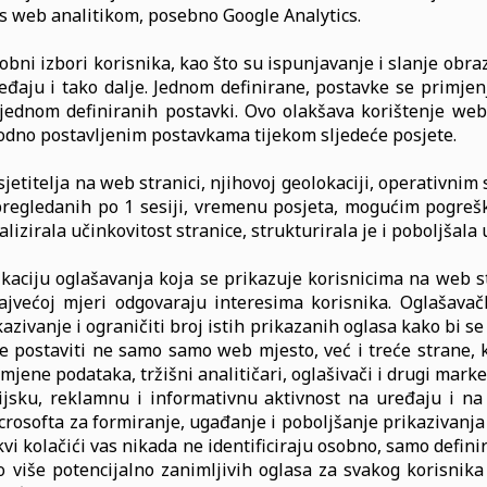
 s web analitikom, posebno Google Analytics.
bni izbori korisnika, kao što su ispunjavanje i slanje obraza
ređaju i tako dalje. Jednom definirane, postavke se primj
jednom definiranih postavki. Ovo olakšava korištenje web s
odno postavljenim postavkama tijekom sljedeće posjete.
sjetitelja na web stranici, njihovoj geolokaciji, operativn
 pregledanih po 1 sesiji, vremenu posjeta, mogućim pogrešk
alizirala učinkovitost stranice, strukturirala je i poboljšala
fikaciju oglašavanja koja se prikazuje korisnicima na web 
jvećoj mjeri odgovaraju interesima korisnika. Oglašavačk
azivanje i ograničiti broj istih prikazanih oglasa kako bi s
e postaviti ne samo samo web mjesto, već i treće strane,
jene podataka, tržišni analitičari, oglašivači i drugi market
acijsku, reklamnu i informativnu aktivnost na uređaju i 
rosofta za formiranje, ugađanje i poboljšanje prikazivanja r
akvi kolačići vas nikada ne identificiraju osobno, samo defin
o više potencijalno zanimljivih oglasa za svakog korisnik