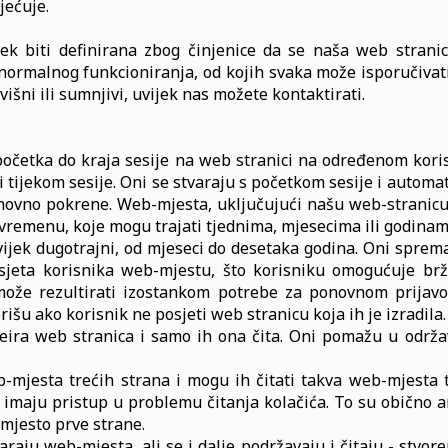
jećuje.
jek biti definirana zbog činjenice da se naša web stran
ormalnog funkcioniranja, od kojih svaka može isporučivati v
višni ili sumnjivi, uvijek nas možete kontaktirati.
od početka do kraja sesije na web stranici na određenom ko
tijekom sesije. Oni se stvaraju s početkom sesije i automats
onovno pokrene. Web-mjesta, uključujući našu web-stranicu
 vremenu, koje mogu trajati tjednima, mjesecima ili godinam
 uvijek dugotrajni, od mjeseci do desetaka godina. Oni spre
posjeta korisnika web-mjestu, što korisniku omogućuje brž
može rezultirati izostankom potrebe za ponovnom prijavo
rišu ako korisnik ne posjeti web stranicu koja ih je izradila.
 kreira web stranica i samo ih ona čita. Oni pomažu u odr
web-mjesta trećih strana i mogu ih čitati takva web-mjesta
imaju pristup u problemu čitanja kolačića. To su obično an
 mjesto prve strane.
varaju web-mjesta, ali se i dalje podržavaju i čitaju - stvore