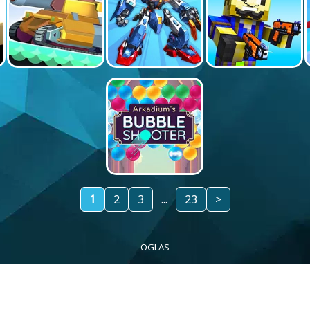
1
2
3
...
23
>
OGLAS