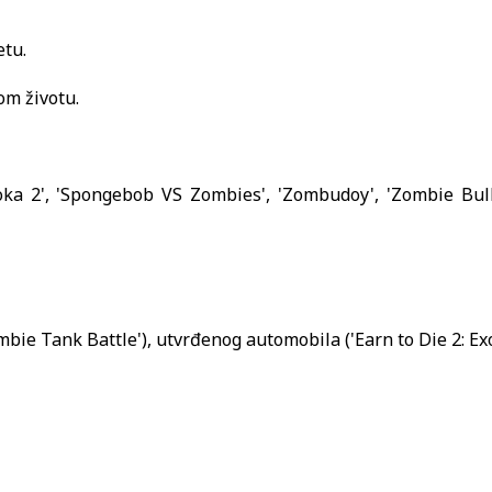
etu.
om životu.
ka 2', 'Spongebob VS Zombies', 'Zombudoy', 'Zombie Bulle
bie Tank Battle'), utvrđenog automobila ('Earn to Die 2: Exod