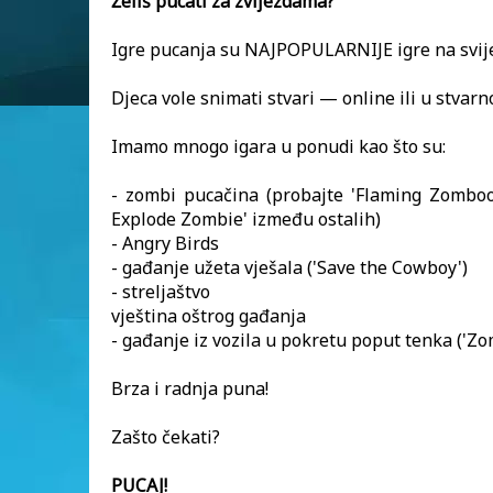
Želiš pucati za zvijezdama?
Igre pucanja su NAJPOPULARNIJE igre na svij
Djeca vole snimati stvari — online ili u stvarn
Imamo mnogo igara u ponudi kao što su:
- zombi pucačina (probajte 'Flaming Zomboo
Explode Zombie' između ostalih)
- Angry Birds
- gađanje užeta vješala ('Save the Cowboy')
- streljaštvo
vještina oštrog gađanja
- gađanje iz vozila u pokretu poput tenka ('Zom
Brza i radnja puna!
Zašto čekati?
PUCAJ!