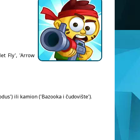
t Fly', 'Arrow
us') ili kamion ('Bazooka i čudovište').