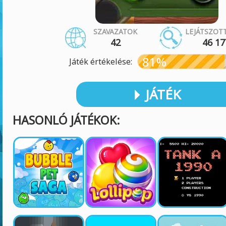
SZAVAZATOK
LEJÁTSZOT
42
46 17
81%
Játék értékelése:
JÁTÉK
HASONLÓ JÁTÉKOK: