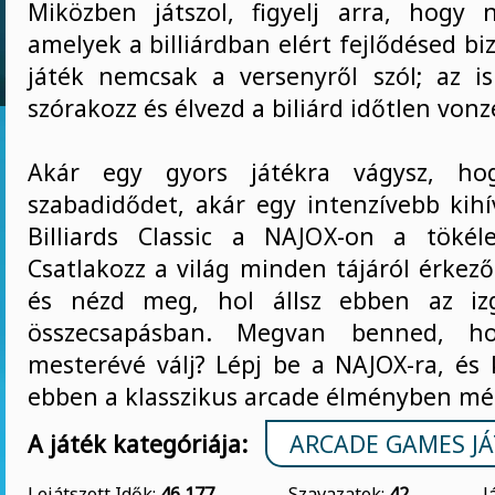
Miközben játszol, figyelj arra, hogy 
amelyek a billiárdban elért fejlődésed biz
játék nemcsak a versenyről szól; az i
szórakozz és élvezd a biliárd időtlen vonz
Akár egy gyors játékra vágysz, hog
szabadidődet, akár egy intenzívebb kihí
Billiards Classic a NAJOX-on a tökéle
Csatlakozz a világ minden tájáról érkez
és nézd meg, hol állsz ebben az izg
összecsapásban. Megvan benned, ho
mesterévé válj? Lépj be a NAJOX-ra, és 
ebben a klasszikus arcade élményben m
A játék kategóriája:
ARCADE GAMES J
Lejátszott Idők:
46 177
Szavazatok:
42
J