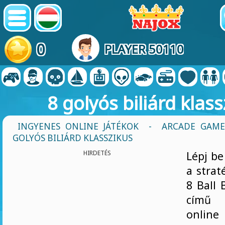
0
PLAYER 50110
8 golyós biliárd klass
INGYENES ONLINE JÁTÉKOK
-
ARCADE GAME
GOLYÓS BILIÁRD KLASSZIKUS
HIRDETÉS
Lépj be
a strat
8 Ball B
című 
onlin