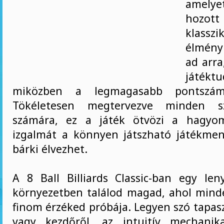
amely
hozott 
klassz
élmény
ad arra
játéktu
miközben a legmagasabb pontszámr
Tökéletesen megtervezve minden sz
számára, ez a játék ötvözi a hagyom
izgalmát a könnyen játszható játékmen
bárki élvezhet.
A 8 Ball Billiards Classic-ban egy le
környezetben találod magad, ahol min
finom érzéked próbája. Legyen szó tapasz
vagy kezdőről, az intuitív mechanik