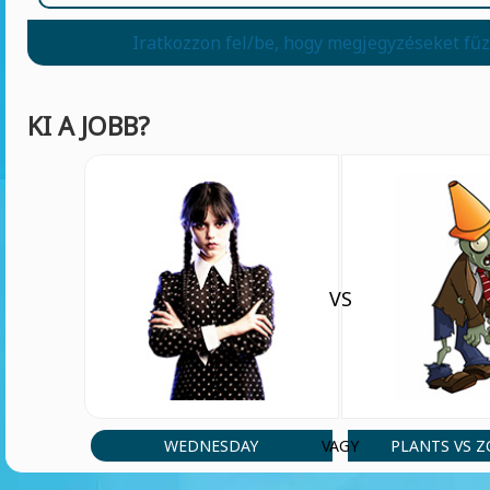
Iratkozzon fel/be, hogy megjegyzéseket fű
KI A JOBB?
VS
WEDNESDAY
PLANTS VS 
VAGY