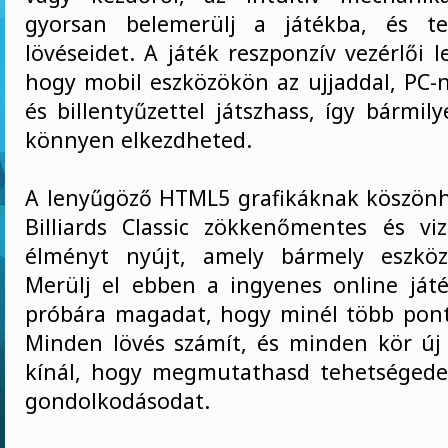
gyorsan belemerülj a játékba, és t
lövéseidet. A játék reszponzív vezérlői l
hogy mobil eszközökön az ujjaddal, PC-n
és billentyűzettel játszhass, így bármi
könnyen elkezdheted.
A lenyűgöző HTML5 grafikáknak köszönh
Billiards Classic zökkenőmentes és vi
élményt nyújt, amely bármely eszköz
Merülj el ebben a ingyenes online ját
próbára magadat, hogy minél több pont
Minden lövés számít, és minden kör új
kínál, hogy megmutathasd tehetségedet
gondolkodásodat.