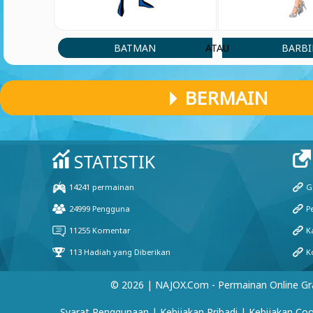
BATMAN
BARBI
ATAU
BERMAIN
© 2026 | NAJOX.com - Permainan Online Gr
Syarat Penggunaan
|
Kebijakan Pribadi
|
Kebijakan Coo