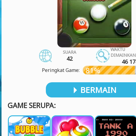
WAKTU
SUARA
DIMAINKAN
42
46 17
81%
Peringkat Game:
BERMAIN
GAME SERUPA: